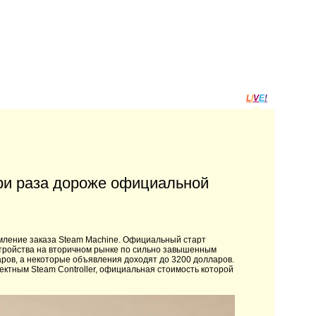
L
I
V
E
!
три раза дороже официальной
мление заказа Steam Machine. Официальный старт
стройства на вторичном рынке по сильно завышенным
аров, а некоторые объявления доходят до 3200 долларов.
ектным Steam Controller, официальная стоимость которой