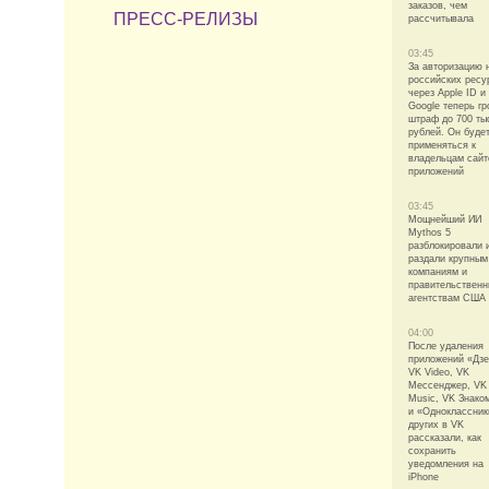
заказов, чем
ПРЕСС-РЕЛИЗЫ
рассчитывала
03:45
За авторизацию 
российских ресу
через Apple ID и
Google теперь гр
штраф до 700 ты
рублей. Он буде
применяться к
владельцам сайт
приложений
03:45
Мощнейший ИИ
Mythos 5
разблокировали 
раздали крупным
компаниям и
правительствен
агентствам США
04:00
После удаления
приложений «Дзе
VK Video, VK
Мессенджер, VK
Music, VK Знако
и «Одноклассник
других в VK
рассказали, как
сохранить
уведомления на
iPhone