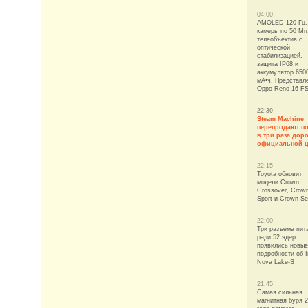
04:00
AMOLED 120 Гц,
камеры по 50 Мп
телеобъектив с
оптической
стабилизацией,
защита IP68 и
аккумулятор 650
мА•ч. Представл
Oppo Reno 16 FS
22:30
Steam Machine
перепродают п
в три раза дор
официальной 
22:15
Toyota обновит
модели Crown
Crossover, Crow
Sport и Crown S
22:00
Три разъема пит
ради 52 ядер:
появились новые
подробности об I
Nova Lake-S
21:45
Самая сильная
магнитная буря 