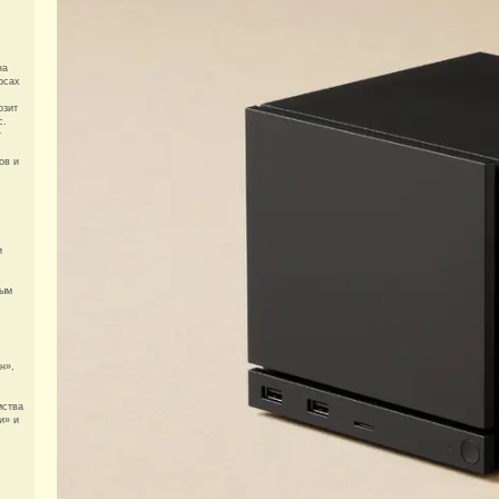
на
рсах
озит
с.
т
ов и
и
ным
н»,
мства
и» и