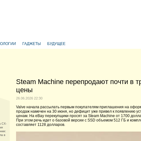
НОЛОГИИ
ГАДЖЕТЫ
БУДУЩЕЕ
Steam Machine перепродают почти в 
цены
26.06.2026 22:30
Valve начала рассылать первым покупателям приглашения на офор
продаж намечен на 30 июня, но дефицит уже привел к появлению у
ценам. На eBay перекупщики просят за Steam Machine от 1700 долл
При этом речь идет о базовой версии с SSD объемом 512 ГБ и компл
a CX-
составляет 1128 долларов.
ия
онии:
ла в