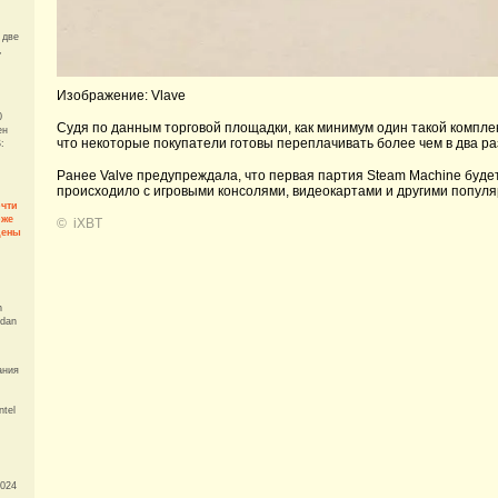
 две
,
Изображение: Vlave
0
Судя по данным торговой площадки, как минимум один такой комплек
ен
что некоторые покупатели готовы переплачивать более чем в два ра
:
Ранее Valve предупреждала, что первая партия Steam Machine будет
происходило с игровыми консолями, видеокартами и другими попул
очти
оже
©
iXBT
цены
n
edan
ания
ntel
2024