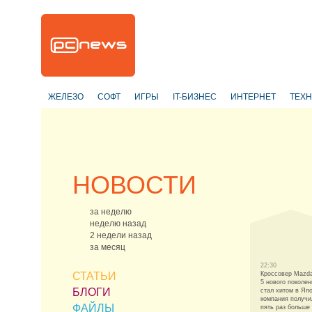
ЖЕЛЕЗО
СОФТ
ИГРЫ
IT-БИЗНЕС
ИНТЕРНЕТ
ТЕХ
НОВОСТИ
за неделю
неделю назад
2 недели назад
за месяц
22:30
СТАТЬИ
Кроссовер Mazd
5 нового поколен
БЛОГИ
стал хитом в Яп
компания получи
ФАЙЛЫ
пять раз больше