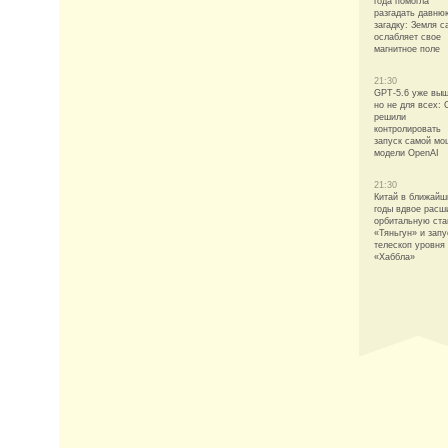
года помогла
разгадать давню
загадку: Земля с
ослабляет свое
магнитное поле
21:30
GPT-5.6 уже выш
но не для всех:
решили
контролировать
запуск самой мо
модели OpenAI
21:30
Китай в ближайш
годы вдвое расш
орбитальную ст
«Тяньгун» и запу
телескоп уровня
«Хаббла»