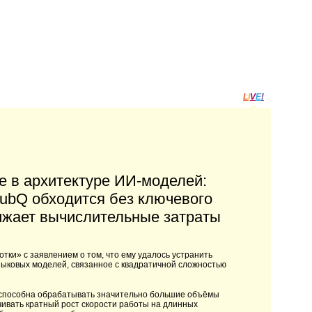
L
I
V
E
!
е в архитектуре ИИ-моделей:
SubQ обходится без ключевого
ижает вычислительные затраты
тки» с заявлением о том, что ему удалось устранить
ыковых моделей, связанное с квадратичной сложностью
, способна обрабатывать значительно большие объёмы
чивать кратный рост скорости работы на длинных