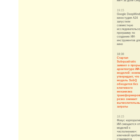
км/ч за доли сек
19:15
Google DeepMind
киностудия A24
запустили
совместную
исследовательс
программу по
созданию ИИ-
инструментов дл
кино
18:30
Стартап
Subquadratic
заявил о проры
архитектуре ИИ-
моделей: комп
утверждает, что
модель SubQ
обходится без
ключевого
механизма
трансформеров
резко снижает
вычислительн
затраты
18:15
Фокус корпорати
ИИ смещается от
моделей к
«исполнению»:
ключевой пробл
становится