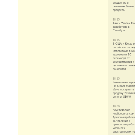
внедрение в
реальные бизнес
процессы
18:15
Такси Yandex Go
заработало в
Стамбуле
18:15
В США и Китае р
растёт число лю
имплантами в мо
технологии BCI
переходят от
экспериментов к
десяткам и сотн
пациентов
18:15
Компактный игро
ПК Steam Machin
Valve поступит в
продажу 29 июня
цене от $1049
18:00
Акустические
«нейросинапсы» 
Аризоны приблиз
вычисления к
принципам рабо
мозга без
электрических т