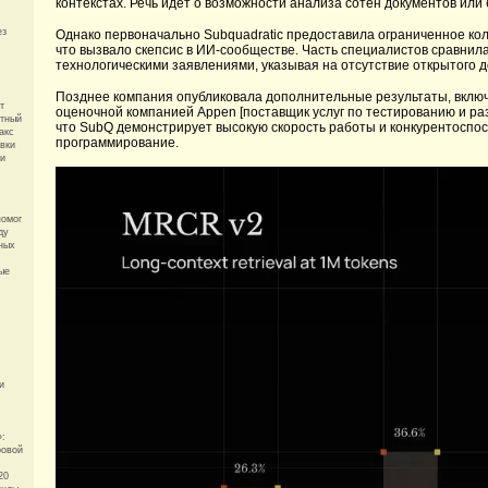
контекстах. Речь идёт о возможности анализа сотен документов или
ез
Однако первоначально Subquadratic предоставила ограниченное ко
что вызвало скепсис в ИИ-сообществе. Часть специалистов сравнил
технологическими заявлениями, указывая на отсутствие открытого д
Позднее компания опубликовала дополнительные результаты, вклю
т
оценочной компанией Appen [поставщик услуг по тестированию и ра
отный
что SubQ демонстрирует высокую скорость работы и конкурентоспос
акс
программирование.
авки
 и
помог
ду
ных
ые
и
»:
ровой
20