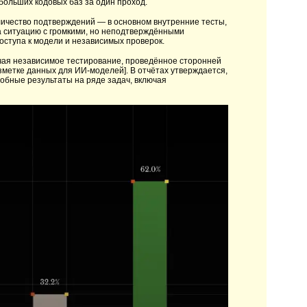
 больших кодовых баз за один проход.
личество подтверждений — в основном внутренние тесты,
а ситуацию с громкими, но неподтверждёнными
оступа к модели и независимых проверок.
чая независимое тестирование, проведённое сторонней
зметке данных для ИИ-моделей]. В отчётах утверждается,
обные результаты на ряде задач, включая