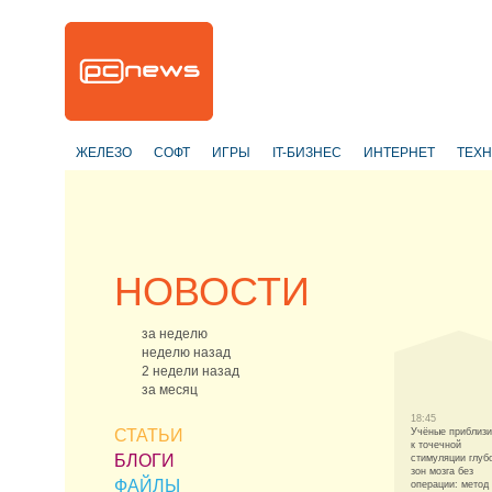
ЖЕЛЕЗО
СОФТ
ИГРЫ
IT-БИЗНЕС
ИНТЕРНЕТ
ТЕХ
НОВОСТИ
за неделю
неделю назад
2 недели назад
за месяц
18:45
СТАТЬИ
Учёные приблиз
к точечной
БЛОГИ
стимуляции глуб
зон мозга без
ФАЙЛЫ
операции: метод