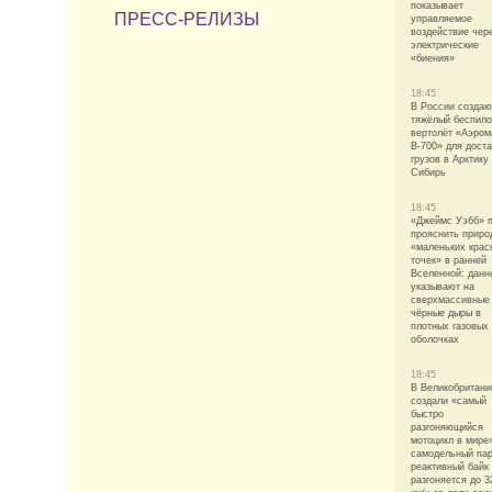
показывает
ПРЕСС-РЕЛИЗЫ
управляемое
воздействие чер
электрические
«биения»
18:45
В России создаю
тяжёлый беспил
вертолёт «Аэром
В-700» для дост
грузов в Арктику
Сибирь
18:45
«Джеймс Уэбб» 
прояснить приро
«маленьких крас
точек» в ранней
Вселенной: данн
указывают на
сверхмассивные
чёрные дыры в
плотных газовых
оболочках
18:45
В Великобритани
создали «самый
быстро
разгоняющийся
мотоцикл в мире
самодельный па
реактивный байк
разгоняется до 3