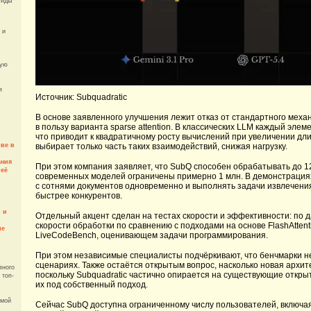
унды
 и
кую
я
Источник: Subquadratic
В основе заявленного улучшения лежит отказ от стандартного механ
в пользу варианта sparse attention. В классических LLM каждый эле
что приводит к квадратичному росту вычислений при увеличении длин
ве в
выбирает только часть таких взаимодействий, снижая нагрузку.
ания
При этом компания заявляет, что SubQ способен обрабатывать до 12
 её
современных моделей ограничены примерно 1 млн. В демонстрациях
с сотнями документов одновременно и выполнять задачи извлечен
быстрее конкурентов.
 и
Отдельный акцент сделан на тестах скорости и эффективности: по
скорости обработки по сравнению с подходами на основе FlashAttent
ые
LiveCodeBench, оценивающем задачи программирования.
При этом независимые специалисты подчёркивают, что бенчмарки 
сценариях. Также остаётся открытым вопрос, насколько новая архи
вного
поскольку Subquadratic частично опирается на существующие откр
 топ-
их под собственный подход.
емой
Сейчас SubQ доступна ограниченному числу пользователей, включа