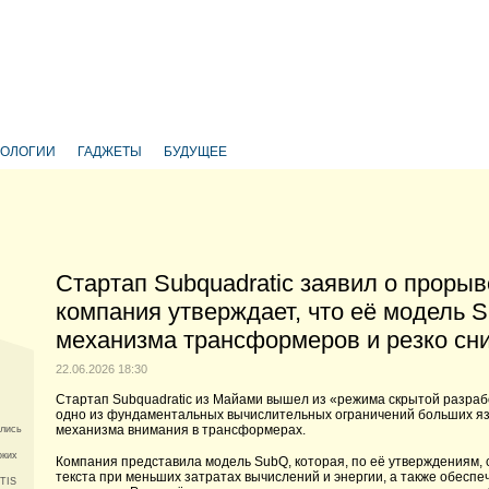
НОЛОГИИ
ГАДЖЕТЫ
БУДУЩЕЕ
Стартап Subquadratic заявил о прорыв
компания утверждает, что её модель 
механизма трансформеров и резко сн
22.06.2026 18:30
Стартап Subquadratic из Майами вышел из «режима скрытой разрабо
одно из фундаментальных вычислительных ограничений больших яз
механизма внимания в трансформерах.
ились
оких
Компания представила модель SubQ, которая, по её утверждениям
текста при меньших затратах вычислений и энергии, а также обеспе
 TIS