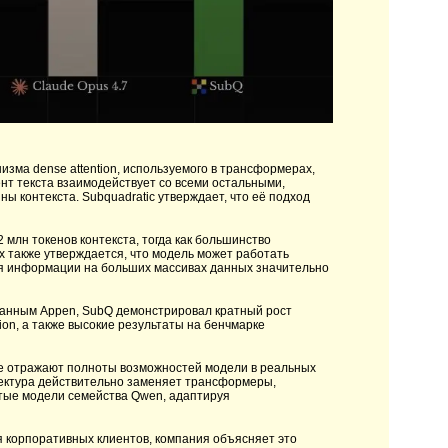
изма dense attention, используемого в трансформерах,
мент текста взаимодействует со всеми остальными,
ы контекста. Subquadratic утверждает, что её подход
 млн токенов контекста, тогда как большинство
 также утверждается, что модель может работать
ия информации на больших массивах данных значительно
 данным Appen, SubQ демонстрировал кратный рост
ion, а также высокие результаты на бенчмарке
не отражают полноты возможностей модели в реальных
тектура действительно заменяет трансформеры,
ытые модели семейства Qwen, адаптируя
я корпоративных клиентов, компания объясняет это