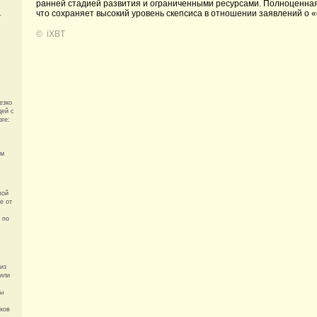
ранней стадией развития и ограниченными ресурсами. Полноценная
что сохраняет высокий уровень скепсиса в отношении заявлений о 
-
©
iXBT
езко
дей с
зге:
ям
вой
e от
 по
из
или
ты
оков