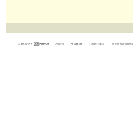
О проекте
Архив
Реклама
Партнёры
Правовая инф