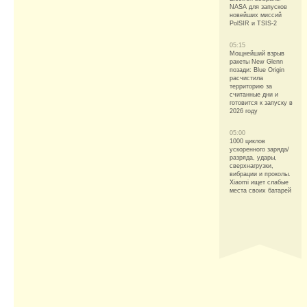
NASA для запусков
новейших миссий
PolSIR и TSIS-2
05:15
Мощнейший взрыв
ракеты New Glenn
позади: Blue Origin
расчистила
территорию за
считанные дни и
готовится к запуску в
2026 году
05:00
1000 циклов
ускоренного заряда/
разряда, удары,
сверхнагрузки,
вибрации и проколы.
Xiaomi ищет слабые
места своих батарей