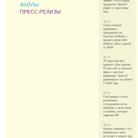
заявил, что в новых
ФАЙЛЫ
продуктах SpaceX
уйдёт от приставки
ПРЕСС-РЕЛИЗЫ
Star
06:15
Chuwi начала
принимать
предзаказы на
ноутбук UniBook с
процессором Intel
Wildcat Lake и ценой
от $449
06:15
76 запусков без
единого сбоя против
55 миссий остального
мира с шестью
авариями: SpaceX
доминирует на орбите
в 2026 году
06:30
Ford вернул сотни
уволенных
сотрудников из-за
проблем с качеством
и ошибок, которые
наделал ИИ
06:30
Huawei заявляет, что
мобильная связь
вступает в новую эру