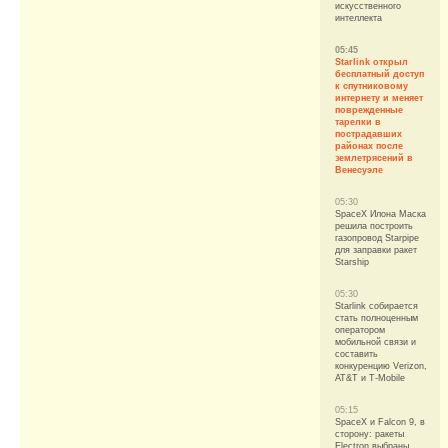
искусственного
интеллекта
05:45
Starlink открыл
бесплатный доступ
к спутниковому
интернету и меняет
поврежденные
тарелки в
пострадавших
районах после
землетрясений в
Венесуэле
05:30
SpaceX Илона Маска
решила построить
газопровод Starpipe
для заправки ракет
Starship
05:30
Starlink собирается
стать полноценным
оператором
мобильной связи и
составить
конкуренцию Verizon,
AT&T и T-Mobile
05:15
SpaceX и Falcon 9, в
сторону: ракеты
Electron выбраны