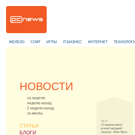
ЖЕЛЕЗО
СОФТ
ИГРЫ
IT-БИЗНЕС
ИНТЕРНЕТ
ТЕХНОЛОГ
НОВОСТИ
за неделю
неделю назад
2 недели назад
за месяц
06:01
СТАТЬИ
«Слишком много
всякой звёздной
БЛОГИ
чепухи». Илон Маск