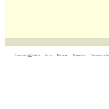
О проекте
Архив
Реклама
Партнёры
Правовая инф