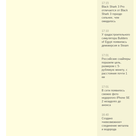
17:15
Black Shark 3 Pro
отличается от Black
Shark 3 гораздо
сильнее, чем
ожидалось
17:10
У градостроительного
симулятора Builders
of Egypt появилась
демоверсия в Steam
17:01
Российские снайперы
поразили цель,
размером с 5-
рублевую монету, с
расстояния почти 1
км
17:01
В сети появилось
свежее фото
недорогого iPhone SE
2 незадолго до
анонса
16:40
Создано
«невозможное»
соединение металла
и водорода