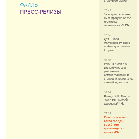
вторичном рынке
ФАЙЛЫ
17:45
ПРЕСС-РЕЛИЗЫ
За квартал впервые
было продано более
миллиона
телевизоров OLED
17:55
Для Europa
Universalis IV скоро
выйдет дополнение
Emperor
18:07
Porteus Kiosk 5.0.0 -
дистрибутив для
реализации
демонстрационных
стендов и терминалов
самообслуживания
18:09
Galaxy S20 Ultra за
100 тысяч рублей
идеальный? Нет
17:16
Стало известно,
когда заводы
возобновят
производство
новых iPhone