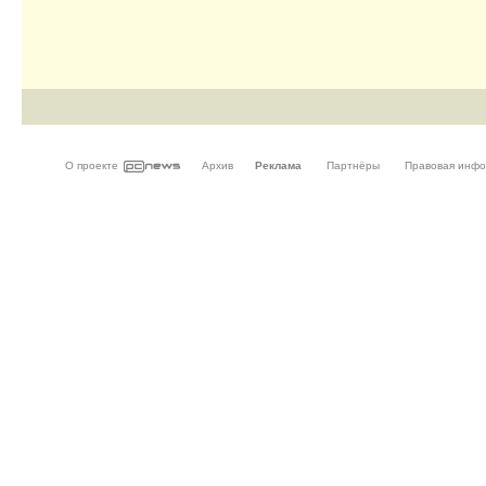
О проекте
Архив
Реклама
Партнёры
Правовая инф