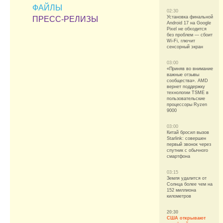
ФАЙЛЫ
02:30
Установка финальной
ПРЕСС-РЕЛИЗЫ
Android 17 на Google
Pixel не обходится
без проблем — сбоит
Wi-Fi, глючит
сенсорный экран
03:00
«Приняв во внимание
важные отзывы
сообщества». AMD
вернет поддержку
технологии TSME в
пользовательские
процессоры Ryzen
9000
03:00
Китай бросил вызов
Starlink: совершен
первый звонок через
спутник с обычного
смартфона
03:15
Земля удалится от
Солнца более чем на
152 миллиона
километров
20:30
США открывают