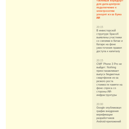
«зелёный коридор»
для дата-центров:
подключение к
электросетям
ускорят из-за бума
ИИ
20:15
В инвесторской
структуре SpaceX
выявлены участники
со связями в Китае и
Катаре на фоне
ужесточения правил
доступа к капиталу
20:15
CMF Phone 3 Pro не
выйдет: Nothing
приостанавливает
выпуск бюджетных
смартфонов из-за
резкого роста
стоимости памяти на
фоне спроса со
стороны ИИ-
инфраструктуры
20:00
Google опубликовал
график внедрения
верификации
разработчиков
Android-приложений