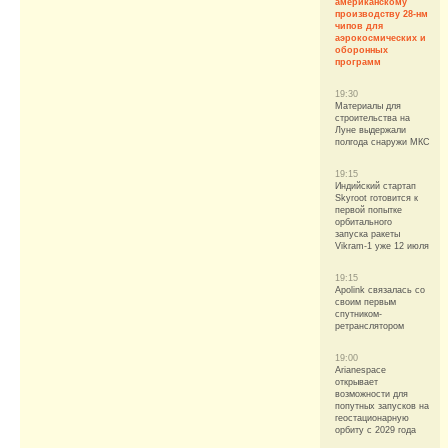
американскому
производству 28-нм
чипов для
аэрокосмических и
оборонных
программ
19:30
Материалы для
строительства на
Луне выдержали
полгода снаружи МКС
19:15
Индийский стартап
Skyroot готовится к
первой попытке
орбитального
запуска ракеты
Vikram-1 уже 12 июля
19:15
Apolink связалась со
своим первым
спутником-
ретранслятором
19:00
Arianespace
открывает
возможности для
попутных запусков на
геостационарную
орбиту с 2029 года