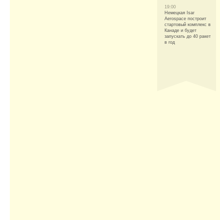
19:00
Немецкая Isar
Aerospace построит
стартовый комплекс в
Канаде и будет
запускать до 40 ракет
в год