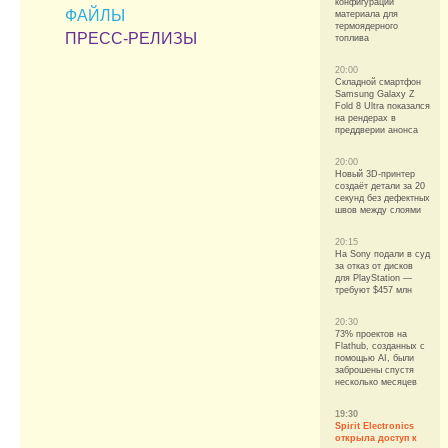
конфигурации
ФАЙЛЫ
материала для
термоядерного
ПРЕСС-РЕЛИЗЫ
топлива
20:00
Складной смартфон
Samsung Galaxy Z
Fold 8 Ultra показался
на рендерах в
преддверии анонса
20:00
Новый 3D-принтер
создаёт детали за 20
секунд без дефектных
швов между слоями
20:15
На Sony подали в суд
за отказ от дисков
для PlayStation —
требуют $457 млн
20:30
73% проектов на
Flathub, созданных с
помощью AI, были
заброшены спустя
несколько месяцев
19:30
Spirit Electronics
открыла доступ к