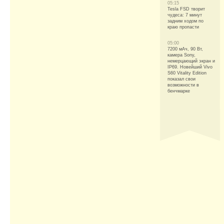
05:15
Tesla FSD творит
чудеса: 7 минут
задним ходом по
краю пропасти
05:00
7200 мАч, 90 Вт,
камера Sony,
немерцающий экран и
IP69. Новейший Vivo
S60 Vitality Edition
показал свои
возможности в
бенчмарке