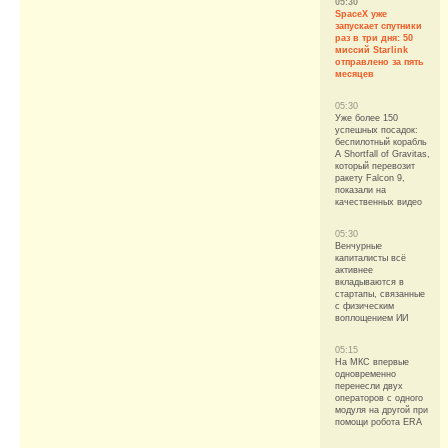
05:30
SpaceX уже
запускает спутники
раз в три дня: 50
миссий Starlink
отправлено за пять
месяцев
05:30
Уже более 150
успешных посадок:
беспилотный корабль
A Shortfall of Gravitas,
который перевозит
ракету Falcon 9,
показали на
качественных видео
05:30
Венчурные
капиталисты всё
активнее
вкладываются в
стартапы, связанные
с физическим
воплощением ИИ
05:15
На МКС впервые
одновременно
перенесли двух
операторов с одного
модуля на другой при
помощи робота ERA