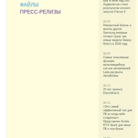
шоу в небе над Лос-
ФАЙЛЫ
Анджелесом стало
результатом ночного
ПРЕСС-РЕЛИЗЫ
запуска Falcon 9
06:00
Поворотный безель и
многое другое.
Samsung впервые
готовит сразу три
новые модели Galaxy
Watch в 2026 году
06:00
Самые популярные
функции
мультимедийных
систем автомобилей
Lada раскрыты
АвтоВАЗом
06:15
25 лет проекту
DistroWatch
06:15
«Это самый
эффективный чип для
ПК из когда-либо
созданных».
Представлен Nvidia
RTX Spark для мини-
ПК и ноутбуков