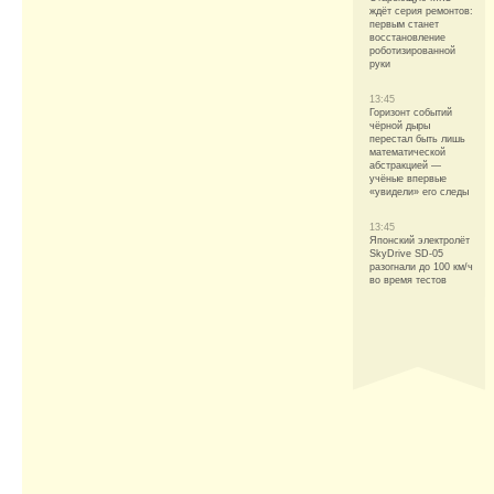
ждёт серия ремонтов:
первым станет
восстановление
роботизированной
руки
13:45
Горизонт событий
чёрной дыры
перестал быть лишь
математической
абстракцией —
учёные впервые
«увидели» его следы
13:45
Японский электролёт
SkyDrive SD-05
разогнали до 100 км/ч
во время тестов