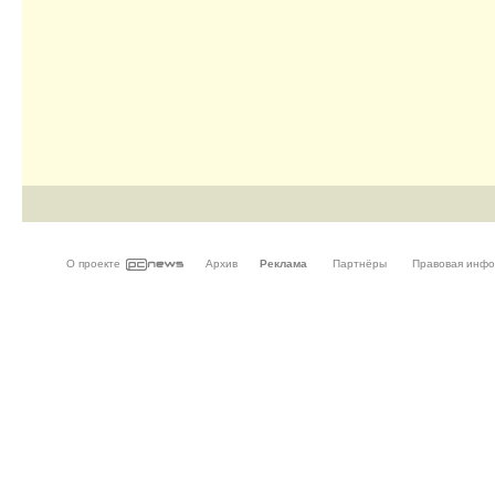
О проекте
Архив
Реклама
Партнёры
Правовая инф