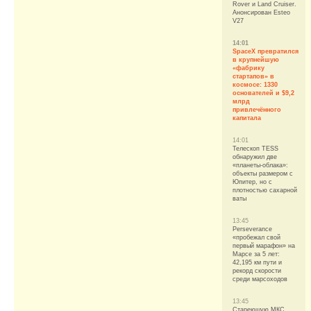
Rover и Land Cruiser.
Анонсирован Esteo
V27
14:01
SpaceX превратился
в крупнейшую
«фабрику
стартапов» в
космосе: 1330
основателей и $9,2
млрд
привлечённого
капитала
14:01
Телескоп TESS
обнаружил две
«планеты-облака»:
объекты размером с
Юпитер, но с
плотностью сахарной
ваты
13:45
Perseverance
«пробежал свой
первый марафон» на
Марсе за 5 лет:
42,195 км пути и
рекорд скорости
среди марсоходов
13:45
Стареющую МКС