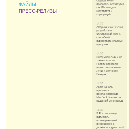
стартап хочет
ФАЙЛЫ
продавать «созвездия
как iPhone» для
ПРЕСС-РЕЛИЗЫ
государств и
корпораций
14:30
Американские учёные
разработали
электронный «нос»,
способный
вынюхивать опасные
продукты
14:30
Внеземная АЭС и не
только: власти
России раскрыли
планы по освоению
Луны и изучению
Венеры
14:30
Apple начала
продавать
восстановленные
MacBook Neo — по
недавней цене новых
14:30
В России начнут
выпускать
полноприводный
внедорожник с
дизайном в духе Land