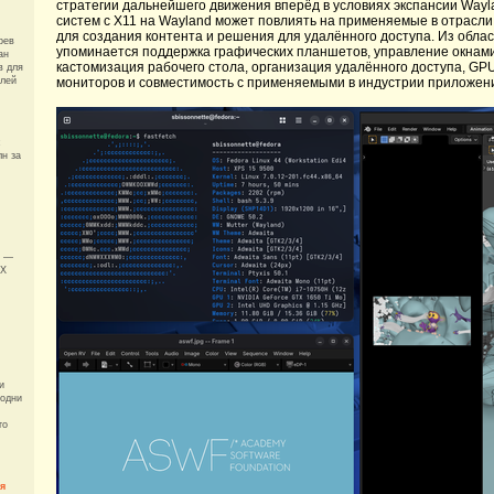
стратегии дальнейшего движения вперёд в условиях экспансии Wayla
систем с X11 на Wayland может повлиять на применяемые в отрасл
для создания контента и решения для удалённого доступа. Из обла
рев
упоминается поддержка графических планшетов, управление окнами 
ан
кастомизация рабочего стола, организация удалённого доступа, GP
в для
елей
мониторов и совместимость с применяемыми в индустрии приложен
с
н за
l —
eX
и
 одни
то
я