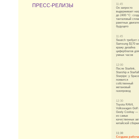
11:45
ПРЕСС-РЕЛИЗЫ
Он запросто
выдерживает наг
до 2400 °C: созд
танталовый спла
ракетных двигат
будущего
11:45
Swatch требует 
Samsung $170 мл
кражу дизайна
циферблатов для
умных часов
12:00
После Starlink,
Starship и Starfal
Starpipe: у Spac
появится
собственный
метановый
газопровод
12:30
Toyota RAV4,
Volkswagen Golf 
Geely Coolray —
из самых
качественных ав
китайской сборки
11:30
Создана рабоча