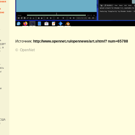
чения
и
ене
-
ь
Источник:
http://www.opennet.ru/opennews/art.shtml? num=65788
будет
, а
©
OpenNet
й
—
ась
ы
ли
 США
й