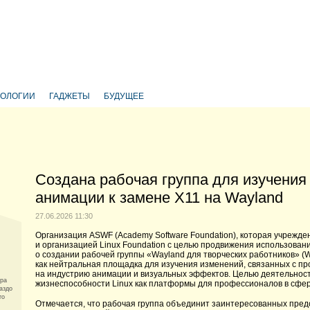
НОЛОГИИ
ГАДЖЕТЫ
БУДУЩЕЕ
Создана рабочая группа для изучения
анимации к замене X11 на Wayland
27.06.2026 11:30
Организация ASWF (Academy Software Foundation), которая учрежде
и организацией Linux Foundation с целью продвижения использован
о создании рабочей группы «Wayland для творческих работников» (Way
как нейтральная площадка для изучения изменений, связанных с п
на индустрию анимации и визуальных эффектов. Целью деятельнос
ера
жизнеспособности Linux как платформы для профессионалов в сфер
аздо
го
Отмечается, что рабочая группа объединит заинтересованных пре