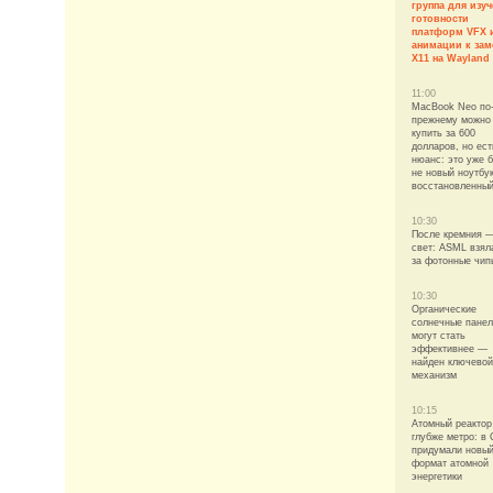
группа для изу
готовности
платформ VFX 
анимации к зам
X11 на Wayland
11:00
MacBook Neo по
прежнему можно
купить за 600
долларов, но ест
нюанс: это уже 
не новый ноутбук
восстановленны
10:30
После кремния 
свет: ASML взял
за фотонные чип
10:30
Органические
солнечные пане
могут стать
эффективнее —
найден ключевой
механизм
10:15
Атомный реактор
глубже метро: в
придумали новы
формат атомной
энергетики