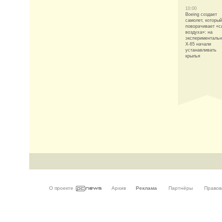
10:00
Boeing создает
самолет, который
поворачивает «с
воздуха»: на
эксперименталь
X-65 начали
устанавливать
крылья
О проекте
Архив
Реклама
Партнёры
Правов