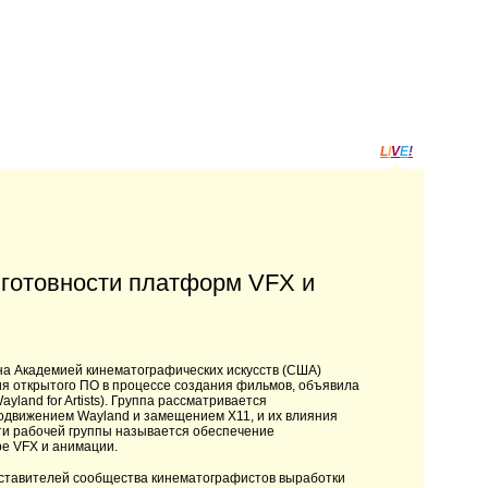
L
I
V
E
!
 готовности платформ VFX и
на Академией кинематографических искусств (США)
ия открытого ПО в процессе создания фильмов, объявила
land for Artists). Группа рассматривается
родвижением Wayland и замещением X11, и их влияния
ти рабочей группы называется обеспечение
е VFX и анимации.
дставителей сообщества кинематографистов выработки