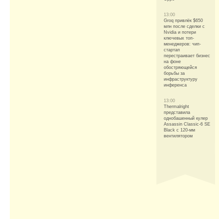
13:00
Groq привлёк $650
млн после сделки с
Nvidia и потери
ключевых топ-
менеджеров: чип-
стартап
перестраивает бизнес
на фоне
обостряющейся
борьбы за
инфраструктуру
инференса
13:00
Thermalright
представила
однобашенный кулер
Assassin Classic-6 SE
Black с 120-мм
вентилятором