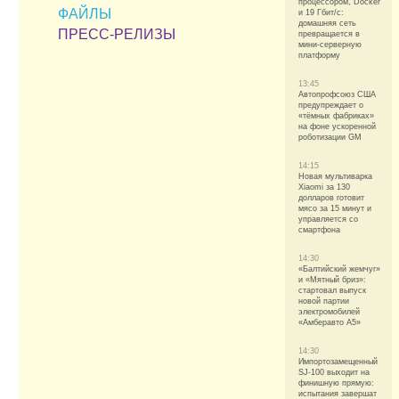
процессором, Docker
ФАЙЛЫ
и 19 Гбит/с:
домашняя сеть
ПРЕСС-РЕЛИЗЫ
превращается в
мини-серверную
платформу
13:45
Автопрофсоюз США
предупреждает о
«тёмных фабриках»
на фоне ускоренной
роботизации GM
14:15
Новая мультиварка
Xiaomi за 130
долларов готовит
мясо за 15 минут и
управляется со
смартфона
14:30
«Балтийский жемчуг»
и «Мятный бриз»:
стартовал выпуск
новой партии
электромобилей
«Амберавто А5»
14:30
Импортозамещенный
SJ-100 выходит на
финишную прямую:
испытания завершат