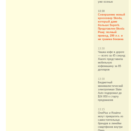
уже осенью
13:30
Совершенно новый
кроссовер Skoda,
который даже
больше Superb.
Представлен Skoda
Peaq: полный
привод, 299 л.с. и
ни грамма бензина
13:30
Чашка кофе в дороге
— всего за 45 секунд:
Xiaomi представила
мобильную
кофемашину за 85
долларов
13:30
Бюджетный
минималистический
электропикап Slate
Auto подорожал до
$24 950 к старту
предзаказов
13:15
OnePlus и Realme
могут превратить из
самостоятельных
брендов в линейки
смартфонов внутри
Oppo