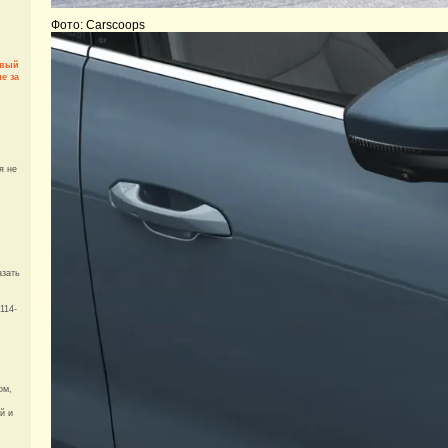
Фото: Carscoops
овый
е за
я не
азать
114-
ом,
й и