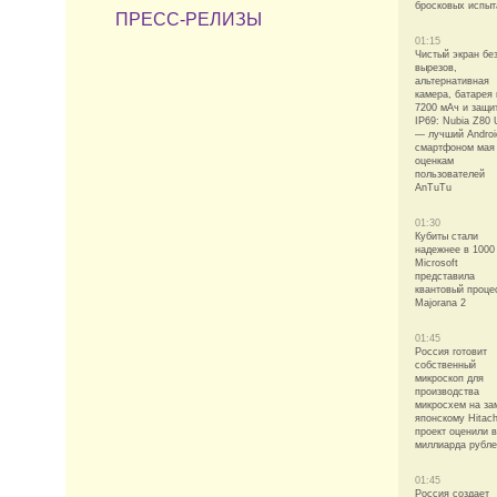
бросковых испыт
ПРЕСС-РЕЛИЗЫ
01:15
Чистый экран бе
вырезов,
альтернативная
камера, батарея 
7200 мАч и защи
IP69: Nubia Z80 U
— лучший Androi
смартфоном мая
оценкам
пользователей
AnTuTu
01:30
Кубиты стали
надежнее в 1000 
Microsoft
представила
квантовый проце
Majorana 2
01:45
Россия готовит
собственный
микроскоп для
производства
микросхем на за
японскому Hitac
проект оценили в
миллиарда рубл
01:45
Россия создает