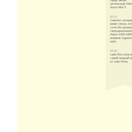
Представлен
нетипичный Ulef
Armor Mini 5
00:15
Самолет, которы
может летать по
сутки без дозапр
сверхдальнемаг
Airbus A350-100
впервые поднялс
небо
00:00
Lada Niva получ
самый мощный м
от Lada Vesta