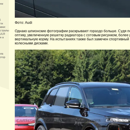
one
й
Фото: Audi
чти
авки:
Однако шпионские фотографии раскрывают гораздо больше. Судя по
истральный
0ULR
оптику, увеличенную решетку радиатора с сотовым рисунком, более
я в
вертикальную корму. На испытаниях также был замечен спортивный
колесными дисками.
ила
отор