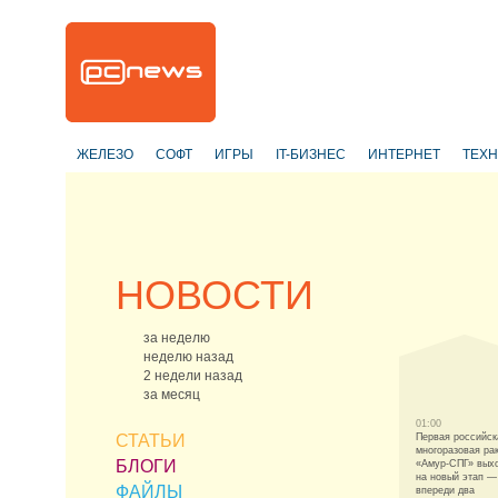
ЖЕЛЕЗО
СОФТ
ИГРЫ
IT-БИЗНЕС
ИНТЕРНЕТ
ТЕХ
НОВОСТИ
за неделю
неделю назад
2 недели назад
за месяц
01:00
СТАТЬИ
Первая российск
многоразовая ра
БЛОГИ
«Амур-СПГ» вых
на новый этап —
ФАЙЛЫ
впереди два