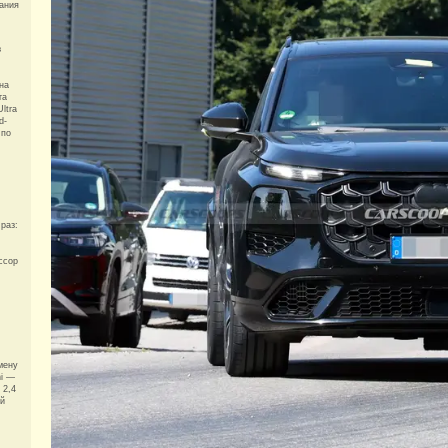
ания
з
на
та
ltra
d-
 по
раз:
ссор
мену
hi —
 2,4
ей