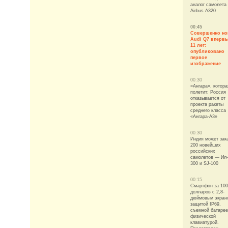
аналог самолета
Airbus A320
00:45
Совершенно н
Audi Q7 впервы
11 лет:
опубликовано
первое
изображение
00:30
«Ангара», котора
полетит: Россия
отказывается от
проекта ракеты
среднего класса
«Ангара-А3»
00:30
Индия может зак
200 новейших
российских
самолетов — Ил-
300 и SJ-100
00:15
Смартфон за 100
долларов с 2,8-
дюймовым экран
защитой IP69,
съемной батарее
физической
клавиатурой.