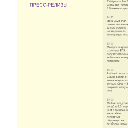
Refrigerator Pro 
ПРЕСС-РЕЛИЗЫ
Global Ion Purific
4.0 вышел в про
14:45
Июнь 2026 стал
самым тёплым и
за всю историю
наблюдений по
температуре оке
15:00
Минпросвещения
отличники ЕГЭ
получат красивы
мобильные номе
пятерками
15:00
Anthropic выпуст
Claude Sonnet 5:
новая модель по
догнала Opus 4.8
сохранив низкую
цену
15:00
Meituan предста
LongCat-2.0: пе
LLM с триллион
масштабом,
полностью
обученную на
китайских чипах