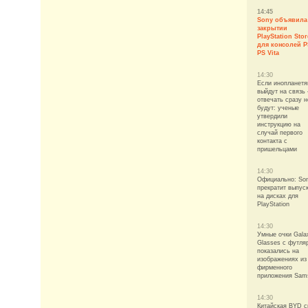
14:45
Sony объявила
закрытии
PlayStation Stor
для консолей P
PS Vita
14:30
Если инопланетя
выйдут на связь
отвечать сразу н
будут: ученые
утвердили
инструкцию на
случай первого
контакта с
пришельцами
14:30
Официально: So
прекратит выпуск
на дисках для
PlayStation
14:30
Умные очки Gala
Glasses с футля
показались на
изображениях из
фирменного
приложения Sam
14:30
Китайская BYD с