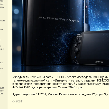
508L
ation
дажу
юнем
ана
:
е
ра с
ила
чти
,
Учредитель СМИ «iXBT.com» —
ООО «Аспект Исследования и Публи
телекоммуникационной сети «Интернет» сетевого издания: IXBT.CO
в сфере связи, информационных технологий и массовых коммуникац
ФС77–91594, дата регистрации: 27 мая 2026 года.
вила
рвую
ным
Адрес редакции: 115201, Москва, Каширское шоссе, дом 22, корп. 3, с
©
iXBT