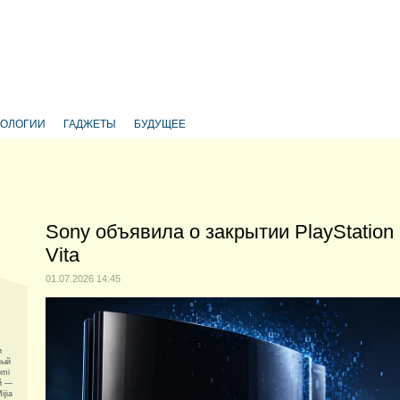
НОЛОГИИ
ГАДЖЕТЫ
БУДУЩЕЕ
Sony объявила о закрытии PlayStation
Vita
01.07.2026 14:45
и
ный
omi
й —
ijia