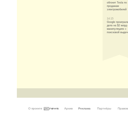
обгонит Tesla по
продажам
электромобилей
14:15
Google проиграл
дело на $2 млрд 
манипуляциях с
поисковой выдач
О проекте
Архив
Реклама
Партнёры
Правов