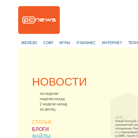
ЖЕЛЕЗО
СОФТ
ИГРЫ
IT-БИЗНЕС
ИНТЕРНЕТ
ТЕХ
НОВОСТИ
за неделю
неделю назад
2 недели назад
за месяц
14:45
СТАТЬИ
Новый большой 
экономичный ум
БЛОГИ
холодильник Xia
со стерилизацие
ФАЙЛЫ
за $660. Xiaomi M