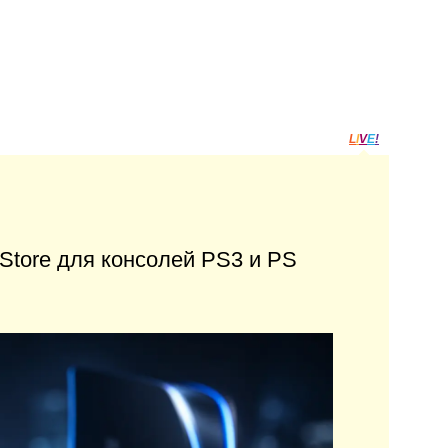
L
I
V
E
!
 Store для консолей PS3 и PS