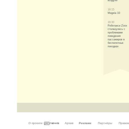
воздухе
18:15
Mageia 10
16:30
Роботакси Zoox
столкнулись с
проблемами
поведения
пассажиров в
беспилотных
поездках
О проекте
Архив
Реклама
Партнёры
Правов