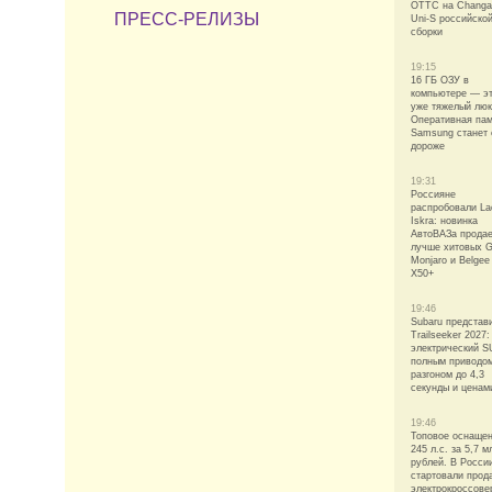
ОТТС на Changa
ПРЕСС-РЕЛИЗЫ
Uni-S российско
сборки
19:15
16 ГБ ОЗУ в
компьютере — э
уже тяжелый лю
Оперативная па
Samsung станет
дороже
19:31
Россияне
распробовали La
Iskra: новинка
АвтоВАЗа прода
лучше хитовых G
Monjaro и Belgee
X50+
19:46
Subaru представ
Trailseeker 2027:
электрический S
полным приводо
разгоном до 4,3
секунды и ценам
19:46
Топовое оснащен
245 л.с. за 5,7 м
рублей. В Росси
стартовали прод
электрокроссове