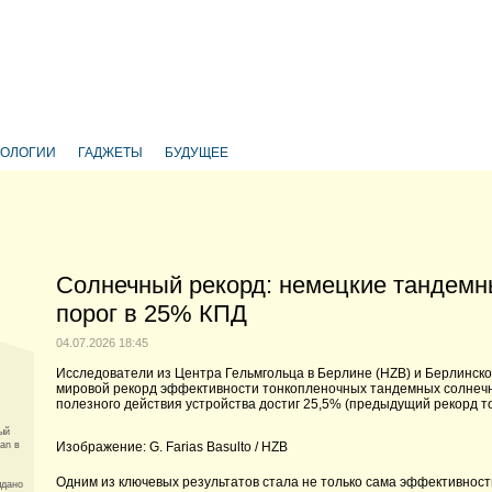
НОЛОГИИ
ГАДЖЕТЫ
БУДУЩЕЕ
Солнечный рекорд: немецкие тандемн
порог в 25% КПД
04.07.2026 18:45
Исследователи из Центра Гельмгольца в Берлине (HZB) и Берлинск
мировой рекорд эффективности тонкопленочных тандемных солне
полезного действия устройства достиг 25,5% (предыдущий рекорд т
ый
an в
Изображение: G. Farias Basulto / HZB
Одним из ключевых результатов стала не только сама эффективност
ыдано