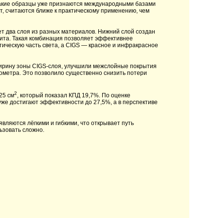
акие образцы уже признаются международными базами
чит, считаются ближе к практическому применению, чем
 два слоя из разных материалов. Нижний слой создан
скита. Такая комбинация позволяет эффективнее
тическую часть света, а CIGS — красное и инфракрасное
ирину зоны CIGS-слоя, улучшили межслойные покрытия
ометра. Это позволило существенно снизить потери
2
25 см
, который показал КПД 19,7%. По оценке
же достигают эффективности до 27,5%, а в перспективе
вляются лёгкими и гибкими, что открывает путь
ьзовать сложно.