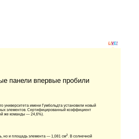
L
I
V
E
!
ые панели впервые пробили
ого университета имени Гумбольдта установили новый
чных элементов. Сертифицированный коэффициент
ой же команды — 24,6%).
2
ь, но и площадь элемента — 1,081 см
. В солнечной