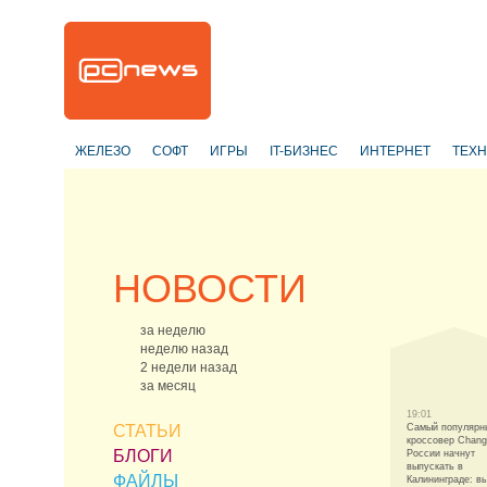
ЖЕЛЕЗО
СОФТ
ИГРЫ
IT-БИЗНЕС
ИНТЕРНЕТ
ТЕХ
НОВОСТИ
за неделю
неделю назад
2 недели назад
за месяц
19:01
СТАТЬИ
Самый популярн
кроссовер Chang
БЛОГИ
России начнут
выпускать в
ФАЙЛЫ
Калининграде: в