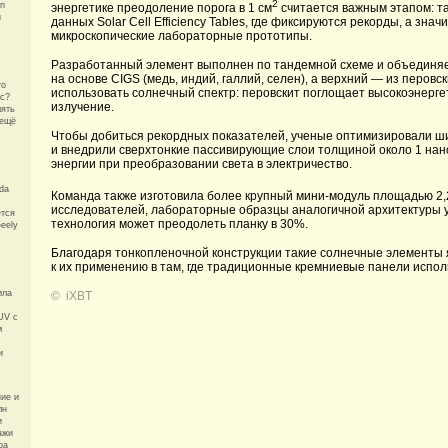
2
n
энергетике преодоление порога в 1 см
считается важным этапом: т
й
данных Solar Cell Efficiency Tables, где фиксируются рекорды, а зна
микроскопические лабораторные прототипы.
Разработанный элемент выполнен по тандемной схеме и объединяет
на основе CIGS (медь, индий, галлий, селен), а верхний — из перов
то
использовать солнечный спектр: перовскит поглощает высокоэнерге
кс?
излучение.
мять
 ещё
Чтобы добиться рекордных показателей, ученые оптимизировали ш
и внедрили сверхтонкие пассивирующие слои толщиной около 1 нан
энергии при преобразовании света в электричество.
da
Команда также изготовила более крупный мини-модуль площадью 2,
исследователей, лабораторные образцы аналогичной архитектуры у
ется
технология может преодолеть планку в 30%.
eely
Благодаря тонкопленочной конструкции такие солнечные элементы я
к их применению в там, где традиционные кремниевые панели испол
ила
©
iXBT
UV с
м
и
ие и
лн
и
ажи
ра