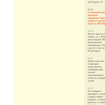
GACHyptec HT
18:45
Солнечный рек
немецкие
тандемные пан
впервые проби
порог в 25% КП
18:31
Фитнес-браслет 
экрана, но с GPS
регистрацией ЭК
мониторингом
температуры: Ro
Loop Air стоит вс
60 долларов
18:31
Микросхемы без
«перепаек»:
представлена
платформа для
точного
проектирования
чипов на нитрид
галлия
18:15
Без зарядки и
проводов: учены
создали гибкую
батарею, котора
работает от влаг