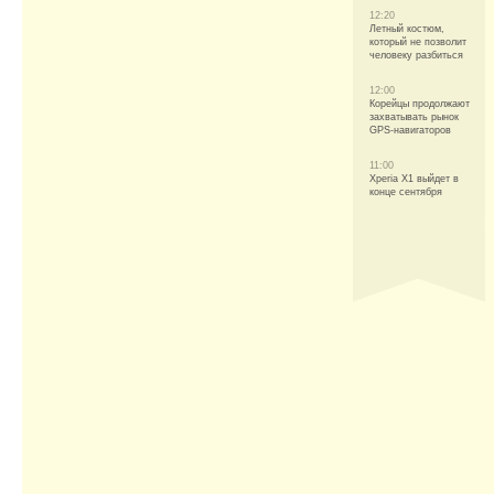
12:20
Летный костюм,
который не позволит
человеку разбиться
12:00
Корейцы продолжают
захватывать рынок
GPS-навигаторов
11:00
Xperia X1 выйдет в
конце сентября