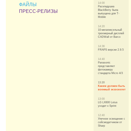
14:00
ФАЙЛЫ
Раскладушка
BlackBerry была
ПРЕСС-РЕЛИЗЫ
выпущена для T-
Mobile
14:20
10-мегапиксельный
трехмерный дисплей
CADWall от Barco
14:36
FRAPS версии 2.9.5
14:40
Panasonic
представляет
фотокамеру
стандарта Micro 4/3
13:20
Каким должен быть
военный экзоскелет
13:00
LG LX600 Lotus
уходит к Sprint
12:40
Уличное освещение с
сейсмодатчиком от
Sharp