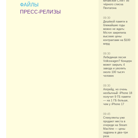
китайской CXMT из
ФАЙЛЫ
чёрного списка
Пентагона
ПРЕСС-РЕЛИЗЫ
09:30
Дешёвой памяти в
ближайшие годы
можно не ждать:
Micron закрепила
высокие цены
контрактами на $100
млрд
09:30
Лебединая песня
Volkswagen? Концерн
может закрыть 4
завода и уволить
около 100 тысяч
человек
09:30
Апгрейд, но очень
необычный: iPhone 18
получит 9 ГБ памяти
— на 1 ГБ больше,
чем у iPhone 17
09:45
Спекулянты уже
продают места в
очереди на Steam
Machine — цены
задраны в два–три
раза