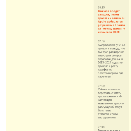
09:15
Сначала вводят
санкции, потом
просят их отменить:
Apple добивается
разрешения Трампа
на покупку памяти у
китайской CXMT
07:46
Американские учёные
пришли к выводу, что
быстрое расширение
индустрии центров
обработки данных в
2015–2024 годах не
привело к росту
тарифов на
электроэнергию для
населения
07:30
Учёные призвали
перестать считать
«размышления» ИИ
настоящим
мышлением: цепочки
рассуждений могут
быть лишь
статистическим
инструментом
07:15
Греция впервые в