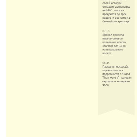
своей истории
отправит астронавта
на МКС: миссия
продлится до трёх
недель и состоится в
ближайшие два года
07:15
SpaceX провела
первое огневое
испытание нового
Starship для 13-го
испытательного
полёта
06:45
Раскрыты масштабы
игрового мира и
подробности о Grand
Theft Auto VI, которая
окупилась за первые
часы