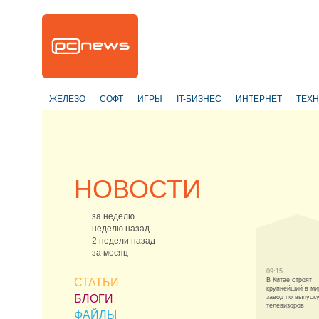
ЖЕЛЕЗО
СОФТ
ИГРЫ
IT-БИЗНЕС
ИНТЕРНЕТ
ТЕХ
НОВОСТИ
за неделю
неделю назад
2 недели назад
за месяц
09:15
СТАТЬИ
В Китае строят
крупнейший в ми
БЛОГИ
завод по выпуск
телевизоров
ФАЙЛЫ