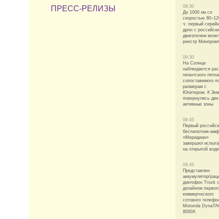
09:30
ПРЕСС-РЕЛИЗЫ
До 1000 км со
скоростью 80–12
ч: первый серий
дрон с российск
двигателем вклю
реестр Минпромт
09:30
На Солнце
наблюдается ра
гигантского пятна
сопоставимого п
размерам с
Юпитером. К Зе
повернулись две
активные зоны
09:45
Первый российс
беспилотник-ам
«Меридиан»
завершил испыт
на открытой воде
09:45
Представлен
аккумулятор/рац
диктофон Trozk 
дизайном первог
коммерческого
сотового телефо
Motorola DynaT
8000X