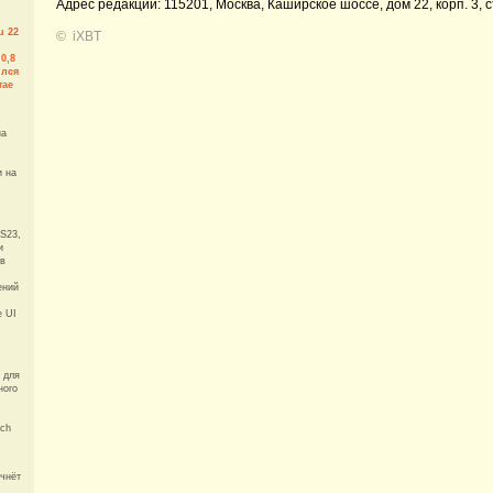
Адрес редакции: 115201, Москва, Каширское шоссе, дом 22, корп. 3, с
u 22
©
iXBT
й
0,8
ился
тае
на
и на
S23,
и
 в
ений
e UI
 для
ного
ech
ачнёт