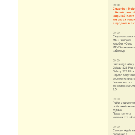
09:00
Смартфон Meiz
с белой рамко
шириной всего 
мм снова появ
в продаже в Ки
09:00
Скоро отправка 
МКС: экипажи
корабля «Союз
МС-29» вылетел
Байконур
09:00
Samsung Galaxy 
Galaxy S23 Plus 
Galaxy S23 Ultra
Европе получили
десятки исправл
безопасности с
обновлением On
8.5
09:00
Робот-экзоскелет
любителей актив
отдыха.
Представлена
новинка от Cukt
09:00
Сегодня Apple н
сражение с