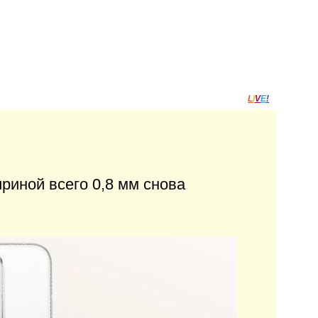
L
I
V
E
!
риной всего 0,8 мм снова