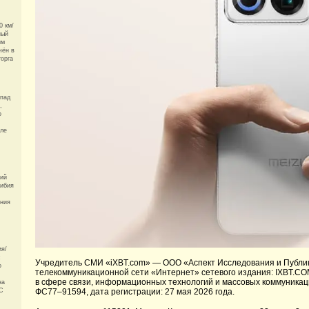
0 км/
ный
им
чён в
орга
спад
,
о
мле
кий
фибия
ания
ия/
с
Учредитель СМИ «iXBT.com» —
ООО «Аспект Исследования и Публи
о
телекоммуникационной сети «Интернет» сетевого издания: IXBT.CO
в сфере связи, информационных технологий и массовых коммуникац
на
AC
ФС77–91594, дата регистрации: 27 мая 2026 года.