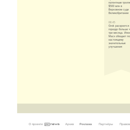
патентным тролл
$500 млн в
Верховном суде
Великобритании
08:45
Grok раскроется
гораздо больше 
три месяца. Ило
Маск обещает по
настоящему
значительные
улучшения
О проекте
Архив
Реклама
Партнёры
Правов