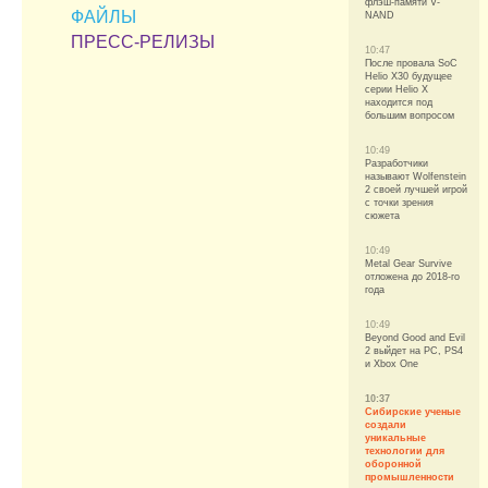
флэш-памяти V-
ФАЙЛЫ
NAND
ПРЕСС-РЕЛИЗЫ
10:47
После провала SoC
Helio X30 будущее
серии Helio X
находится под
большим вопросом
10:49
Разработчики
называют Wolfenstein
2 своей лучшей игрой
с точки зрения
сюжета
10:49
Metal Gear Survive
отложена до 2018-го
года
10:49
Beyond Good and Evil
2 выйдет на РС, PS4
и Xbox One
10:37
Сибирские ученые
создали
уникальные
технологии для
оборонной
промышленности