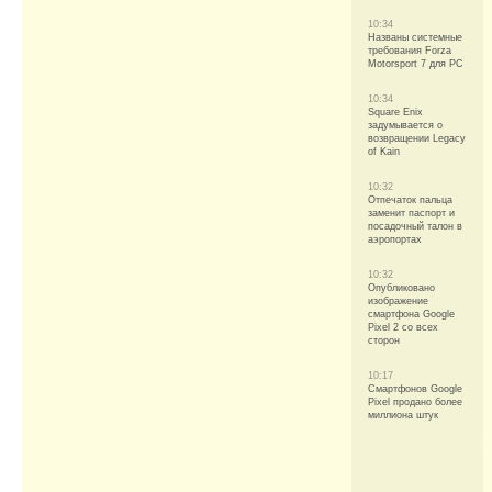
10:34
Названы системные
требования Forza
Motorsport 7 для PC
10:34
Square Enix
задумывается о
возвращении Legacy
of Kain
10:32
Отпечаток пальца
заменит паспорт и
посадочный талон в
аэропортах
10:32
Опубликовано
изображение
смартфона Google
Pixel 2 со всех
сторон
10:17
Смартфонов Google
Pixel продано более
миллиона штук