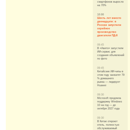
смартфонов выросло
на 70%
10:00
Шесть лет вместо
двенадцати: в
России запустили
серийное
производство
двигателя ПД-8
09:45
В «Авито» запустили
ИИ-сервис для
создания объявлений
по фото
09:45
Китайские ИИ-чипы в
этом году захватят 79
% домашнего
рынка — лидирует
Huawei
09:30
Microsoft продлила
поддержку Windows
10 на год — до
октября 2027 года
09:30
В Китае откроют
отель, полностью
обслуживаемый