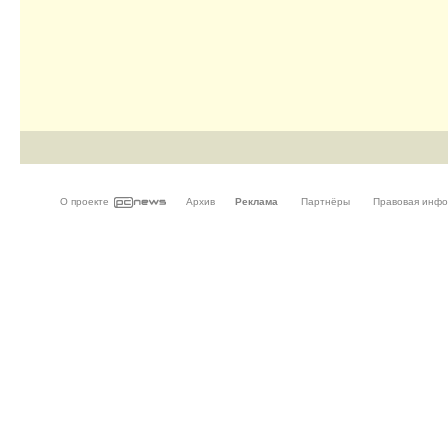
О проекте
Архив
Реклама
Партнёры
Правовая инф