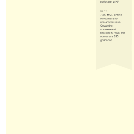
роботами и ИИ
09:15
7200 мАч, IP69 и
относительно
невысокая цена.
Смартфон
повышенной
прочности Vivo Y6a
оценили в 295
долларов