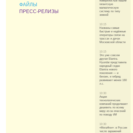
поверхностью нашли
ФАЙЛЫ
гигантскую
магматическую
ПРЕСС-РЕЛИЗЫ
систему по типу
земной
10:15
Названы самые
быстрые и надёжные
операторы связи на
трассах и дачах
Московской области
10:15
Это уже совсем
другая Elantra.
Hyundai представила
народный седан
Elantra нового
поколения — и
бензин, и гибрид
развивают менее 160
л.с.
10:30
Акции
технологических
компаний продолжают
дешеветь по всему
миру из-за опасений
по поводу ИИ
10:30
«МегаФон»: в России
число заражений