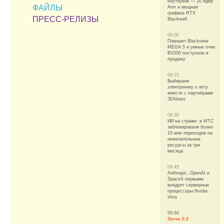
ноутбуков — 20 ядер
ФАЙЛЫ
Arm и мощная
графика RTX
ПРЕСС-РЕЛИЗЫ
Blackwell
09:00
Планшет Blackview
MEGA 5 и умные очки
BV200 поступили в
продажу
09:15
Выбираем
электронику к лету
вместе с партнёрами
3DNews
09:30
ИИ на страже: в МТС
заблокировали более
10 млн переходов на
нежелательные
ресурсы за три
месяца
09:45
Anthropic, OpenAI и
SpaceX первыми
внедрят серверные
процессоры Nvidia
Vera
09:00
Servo 0.2