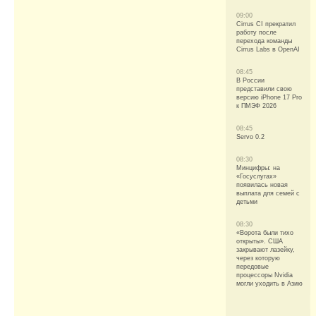
09:00
Cirrus CI прекратил
работу после
перехода команды
Cirrus Labs в OpenAI
08:45
В России
представили свою
версию iPhone 17 Pro
к ПМЭФ 2026
08:45
Servo 0.2
08:30
Минцифры: на
«Госуслугах»
появилась новая
выплата для семей с
детьми
08:30
«Ворота были тихо
открыты». США
закрывают лазейку,
через которую
передовые
процессоры Nvidia
могли уходить в Азию