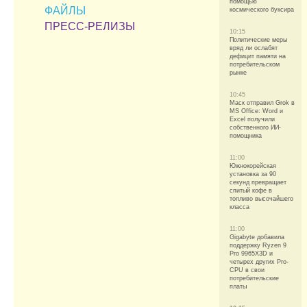
помощью
ФАЙЛЫ
космического буксира
ПРЕСС-РЕЛИЗЫ
10:15
Политические меры
вряд ли ослабят
дефицит памяти на
потребительском
рынке
10:45
Маск отправил Grok в
MS Office: Word и
Excel получили
собственного ИИ-
помощника
11:00
Южнокорейская
установка за 90
секунд превращает
спитый кофе в
топливо высочайшего
класса
11:00
Gigabyte добавила
поддержку Ryzen 9
Pro 9965X3D и
четырех других Pro-
CPU в свои
потребительские
платы