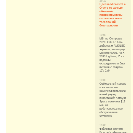
10:15
Сделка Microsoft с
Oracle по аренде
облачной
инфраструктуры
сорвалась из-за
требований
безопасности
10:00
MSI на Computex
2026: СЖО с 6,67-
дюймовым AMOLED-
экраном, мегакорпус
Maestro 900R, RTX
5090 Lightning Z в с
водяным
охлаждением и блок
питания с защитой
12V-2x6
10:00
Орбитальный сервис
и космические
самолёты привлекли
новый раунд
инвестиций: Katalyst
Space получила $12
млн на
роботизированное
обслуживание
спутников
10:00
Файловая система
Bcachefs официально