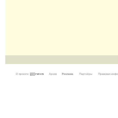
О проекте
Архив
Реклама
Партнёры
Правовая инф