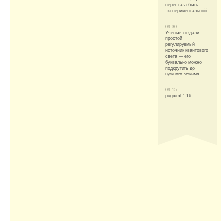
перестала быть
экспериментальной
09:30
Учёные создали
простой
регулируемый
источник квантового
света — его
буквально можно
подкрутить до
нужного режима
09:15
pugixml 1.16