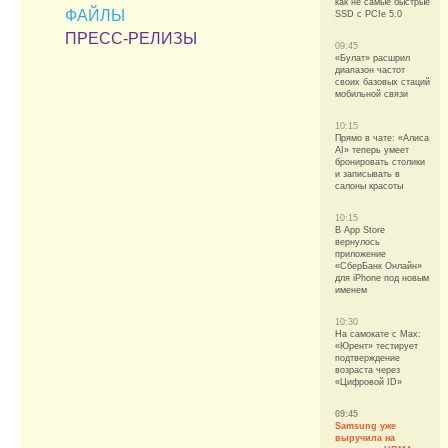
как не самые быстрые
ФАЙЛЫ
SSD с PCIe 5.0
ПРЕСС-РЕЛИЗЫ
09:45
«Булат» расшрил
диапазон частот
своих базовых стаций
мобильной связи
10:15
Прямо в чате: «Алиса
AI» теперь умеет
бронировать столики
и записывать в
салоны красоты
10:15
В App Store
вернулось
приложение
«СберБанк Онлайн»
для iPhone под новым
именем
10:30
На самокате с Max:
«Юрент» тестирует
подтверждение
возраста через
«Цифровой ID»
09:45
Samsung уже
выручила на