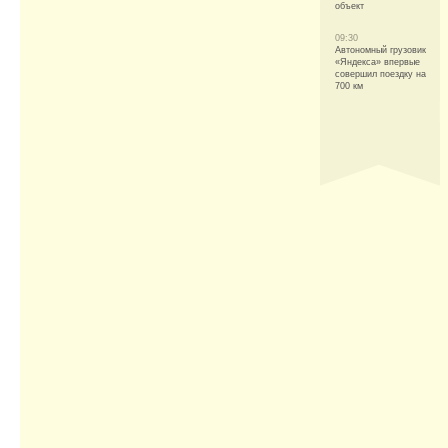
объект
09:30
Автономный грузовик
«Яндекса» впервые
совершил поездку на
700 км