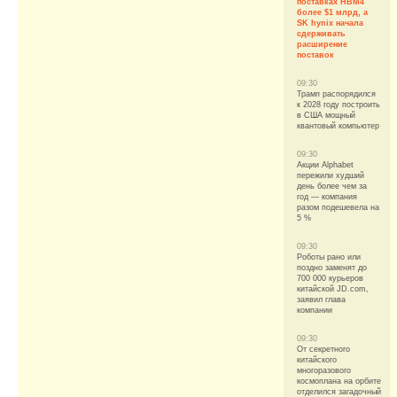
поставках HBM4
более $1 млрд, а
SK hynix начала
сдерживать
расширение
поставок
09:30
Трамп распорядился
к 2028 году построить
в США мощный
квантовый компьютер
09:30
Акции Alphabet
пережили худший
день более чем за
год — компания
разом подешевела на
5 %
09:30
Роботы рано или
поздно заменят до
700 000 курьеров
китайской JD.com,
заявил глава
компании
09:30
От секретного
китайского
многоразового
космоплана на орбите
отделился загадочный