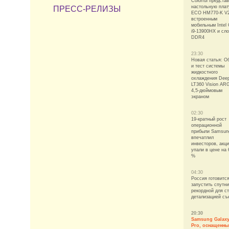
Colorful предста
настольную плат
ПРЕСС-РЕЛИЗЫ
ECO HM770-K V2
встроенным
мобильным Intel 
i9-13900HX и сл
DDR4
23:30
Новая статья: О
и тест системы
жидкостного
охлаждения Dee
LT360 Vision AR
4,5-дюймовым
экраном
02:30
19-кратный рост
операционной
прибыли Samsun
впечатлил
инвесторов, акц
упали в цене на 
%
04:30
Россия готовитс
запустить спутни
рекордной для с
детализацией съ
20:30
Samsung Galaxy
Pro, оснащенн