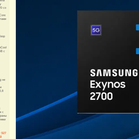
вила
у
0 со
Core
отами
бзор
pCool
GB с
g не
ии
6,8
я
к с
траны
емки
 S27
ый