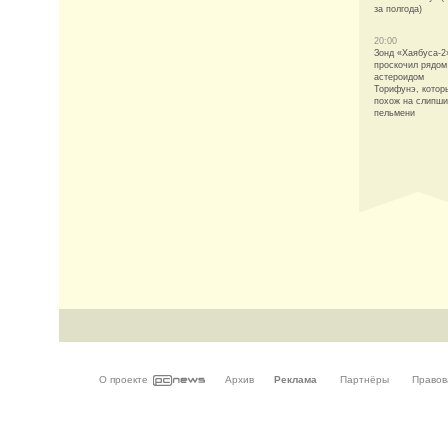
за полгода)
20:00
Зонд «Хаябуса-2
проскочил рядом
астероидом
Торифунэ, котор
похож на слипш
пельмени
О проекте
Архив
Реклама
Партнёры
Правов