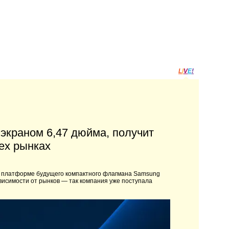
L
I
V
E
!
экраном 6,47 дюйма, получит
ех рынках
й платформе будущего компактного флагмана Samsung
висимости от рынков — так компания уже поступала