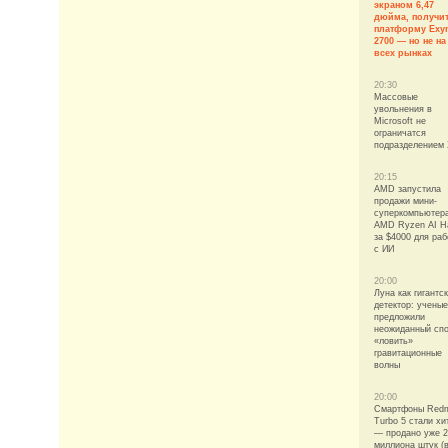
экраном 6,47
дюйма, получи
платформу Exy
2700 — но не на
всех рынках
20:30
Массовые
увольнения в
Microsoft не
ограничатся
подразделением
20:15
AMD запустила
продажи мини-
суперкомпьютер
AMD Ryzen AI H
за $4000 для ра
с ИИ
20:00
Луна как гигантс
детектор: ученые
предложили
неожиданный сп
«ловить»
гравитационные
волны
20:00
Смартфоны Red
Turbo 5 стали хи
— продано уже 2
миллиона штук (