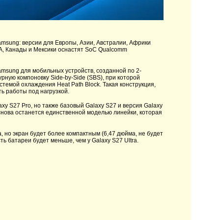
msung: версии для Европы, Азии, Австралии, Африки
ША, Канады и Мексики оснастят SoC Qualcomm
amsung для мобильных устройств, созданной по 2-
ную компоновку Side-by-Side (SBS), при которой
емой охлаждения Heat Path Block. Такая конструкция,
ь работы под нагрузкой.
axy S27 Pro, но также базовый Galaxy S27 и версия Galaxy
 снова останется единственной моделью линейки, которая
, но экран будет более компактным (6,47 дюйма, не будет
сть батареи будет меньше, чем у Galaxy S27 Ultra.