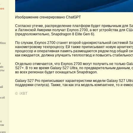
т
nos
Изображение сгенерировано ChatGPT
Согласно утечке, распределение платформ будет привычным для Sa
и Латинской Америки получат Exynos 2700, а вот устройства для С
(предположительно, Snapdragon 8 Elite Gen 6).
По слухам, Exynos 2700 станет второй однокристальной системой S
 Xbox
нанометровому техпроцессу. Ей также приписывают новую архитектур
процессор и оперативная память размещаются рядом под общей сист
как ожидается, должна улучшить теплоотвод и повысить стабильност
Отдельно отмечается, что Exynos 2700 могут получить не только Gal
а
alo
S27+. В то же время Galaxy S27 Ultra, по предварительным данным,
боты
во всех регионах будет оснащаться Snapdragon.
Galaxy S27 Pro приписывают характеристики модели Galaxy S27 Ultra
поддержки стилуса). Также, так как эта модель компактнее, то и емко
кий
©
iXBT
особ
mi
том
всего