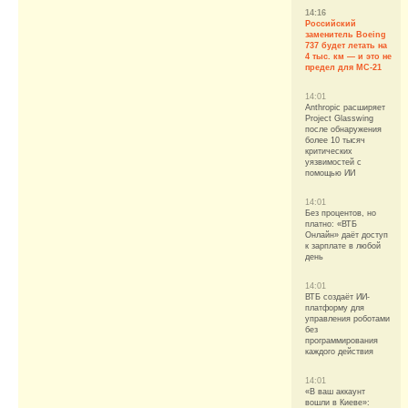
14:16
Российский
заменитель Boeing
737 будет летать на
4 тыс. км — и это не
предел для МС-21
14:01
Anthropic расширяет
Project Glasswing
после обнаружения
более 10 тысяч
критических
уязвимостей с
помощью ИИ
14:01
Без процентов, но
платно: «ВТБ
Онлайн» даёт доступ
к зарплате в любой
день
14:01
ВТБ создаёт ИИ-
платформу для
управления роботами
без
программирования
каждого действия
14:01
«В ваш аккаунт
вошли в Киеве»: