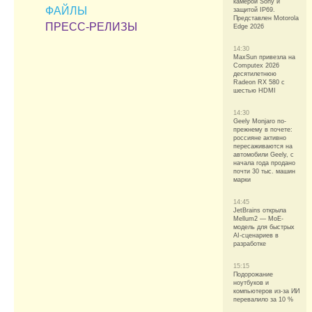
камерой Sony и
ФАЙЛЫ
защитой IP69.
Представлен Motorola
ПРЕСС-РЕЛИЗЫ
Edge 2026
14:30
MaxSun привезла на
Computex 2026
десятилетнюю
Radeon RX 580 с
шестью HDMI
14:30
Geely Monjaro по-
прежнему в почете:
россияне активно
пересаживаются на
автомобили Geely, с
начала года продано
почти 30 тыс. машин
марки
14:45
JetBrains открыла
Mellum2 — MoE-
модель для быстрых
AI-сценариев в
разработке
15:15
Подорожание
ноутбуков и
компьютеров из-за ИИ
перевалило за 10 %