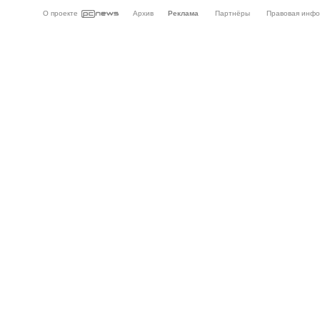
О проекте
Архив
Реклама
Партнёры
Правовая инф