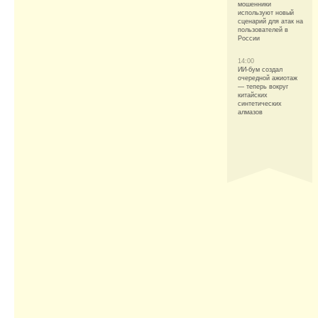
мошенники
используют новый
сценарий для атак на
пользователей в
России
14:00
ИИ-бум создал
очередной ажиотаж
— теперь вокруг
китайских
синтетических
алмазов