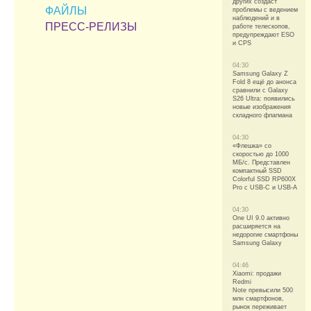
других создаст
ФАЙЛЫ
проблемы с ведением
наблюдений и в
ПРЕСС-РЕЛИЗЫ
работе телескопов,
предупреждают ESO
и CPS
04:30
Samsung Galaxy Z
Fold 8 ещё до анонса
сравнили с Galaxy
S26 Ultra: появились
новые изображения
складного флагмана
04:30
«Флешка» со
скоростью до 1000
МБ/с. Представлен
компактный SSD
Colorful SSD RP600X
Pro с USB-C и USB-A
04:30
One UI 9.0 активно
расширяется на
недорогие смартфоны
Samsung Galaxy
04:46
Xiaomi: продажи
Redmi
Note превысили 500
млн смартфонов,
рынок переживает