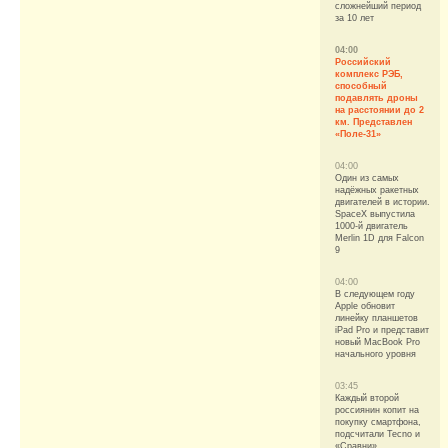
сложнейший период
за 10 лет
04:00
Российский
комплекс РЭБ,
способный
подавлять дроны
на расстоянии до 2
км. Представлен
«Поле-31»
04:00
Один из самых
надёжных ракетных
двигателей в истории.
SpaceX выпустила
1000-й двигатель
Merlin 1D для Falcon
9
04:00
В следующем году
Apple обновит
линейку планшетов
iPad Pro и представит
новый MacBook Pro
начального уровня
03:45
Каждый второй
россиянин копит на
покупку смартфона,
подсчитали Tecno и
«Сравни»