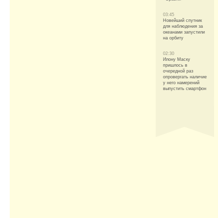
03:45
Новейший спутник
для наблюдения за
океанами запустили
на орбиту
02:30
Илону Маску
пришлось в
очередной раз
опровергать наличие
у него намерений
выпустить смартфон