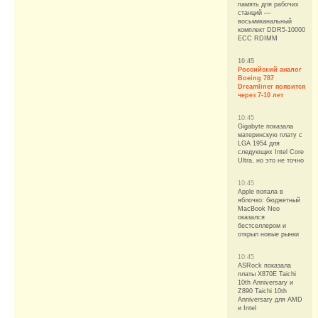
память для рабочих
станций —
восьмиканальный
комплект DDR5-10000
ECC RDIMM
10:45
Российский аналог
Boeing 787
Dreamliner появится
через 7-10 лет
10:45
Gigabyte показала
материнскую плату с
LGA 1954 для
следующих Intel Core
Ultra, но это не точно
10:45
Apple попала в
яблочко: бюджетный
MacBook Neo
оказался
бестселлером и
открыл новые рынки
10:45
ASRock показала
платы X870E Taichi
10th Anniversary и
Z890 Taichi 10th
Anniversary для AMD
и Intel