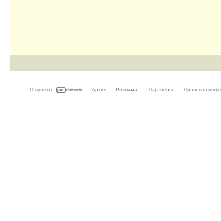
О проекте
Архив
Реклама
Партнёры
Правовая инф