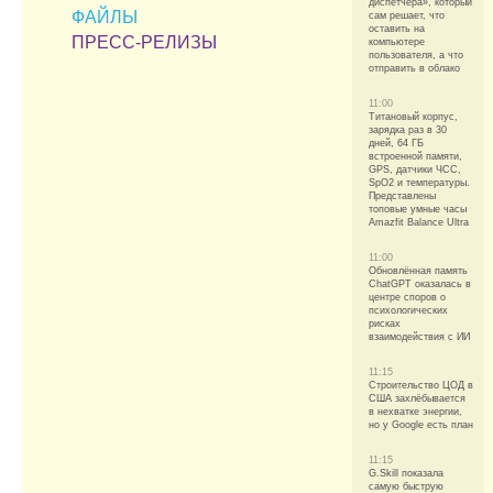
диспетчера», который
ФАЙЛЫ
сам решает, что
оставить на
ПРЕСС-РЕЛИЗЫ
компьютере
пользователя, а что
отправить в облако
11:00
Титановый корпус,
зарядка раз в 30
дней, 64 ГБ
встроенной памяти,
GPS, датчики ЧСС,
SpO2 и температуры.
Представлены
топовые умные часы
Amazfit Balance Ultra
11:00
Обновлённая память
ChatGPT оказалась в
центре споров о
психологических
рисках
взаимодействия с ИИ
11:15
Строительство ЦОД в
США захлёбывается
в нехватке энергии,
но у Google есть план
11:15
G.Skill показала
самую быструю