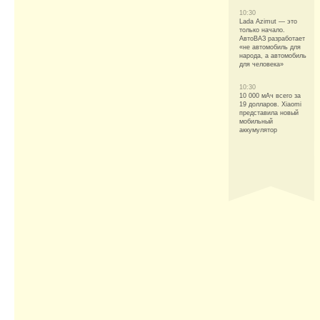
10:30
Lada Azimut — это
только начало.
АвтоВАЗ разработает
«не автомобиль для
народа, а автомобиль
для человека»
10:30
10 000 мАч всего за
19 долларов. Xiaomi
представила новый
мобильный
аккумулятор