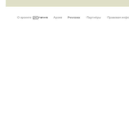
О проекте
Архив
Реклама
Партнёры
Правовая инф