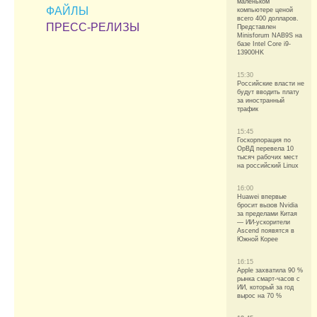
маленьком
ФАЙЛЫ
компьютере ценой
всего 400 долларов.
ПРЕСС-РЕЛИЗЫ
Представлен
Minisforum NAB9S на
базе Intel Core i9-
13900HK
15:30
Российские власти не
будут вводить плату
за иностранный
трафик
15:45
Госкорпорация по
ОрВД перевела 10
тысяч рабочих мест
на российский Linux
16:00
Huawei впервые
бросит вызов Nvidia
за пределами Китая
— ИИ-ускорители
Ascend появятся в
Южной Корее
16:15
Apple захватила 90 %
рынка смарт-часов с
ИИ, который за год
вырос на 70 %