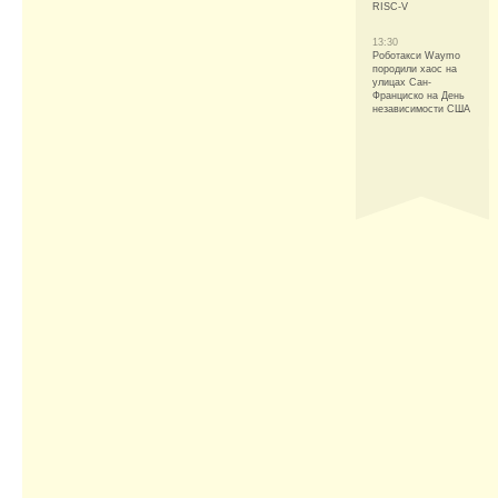
RISC-V
13:30
Роботакси Waymo
породили хаос на
улицах Сан-
Франциско на День
независимости США