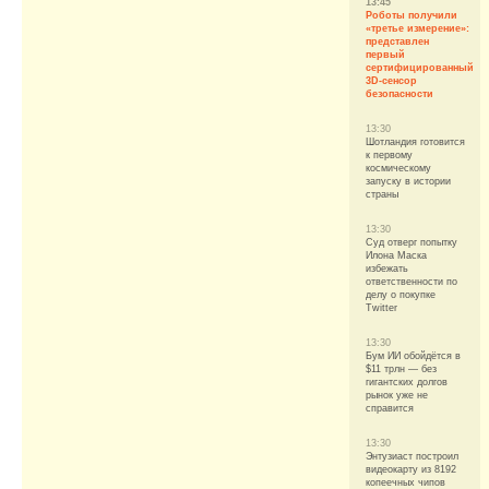
13:45
Роботы получили
«третье измерение»:
представлен
первый
сертифицированный
3D-сенсор
безопасности
13:30
Шотландия готовится
к первому
космическому
запуску в истории
страны
13:30
Суд отверг попытку
Илона Маска
избежать
ответственности по
делу о покупке
Twitter
13:30
Бум ИИ обойдётся в
$11 трлн — без
гигантских долгов
рынок уже не
справится
13:30
Энтузиаст построил
видеокарту из 8192
копеечных чипов