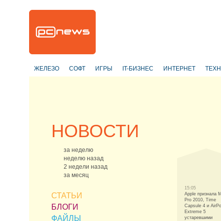
ЖЕЛЕЗО
СОФТ
ИГРЫ
IT-БИЗНЕС
ИНТЕРНЕТ
ТЕХ
НОВОСТИ
за неделю
неделю назад
2 недели назад
за месяц
15:05
СТАТЬИ
Apple признала 
Pro 2010, Time
БЛОГИ
Capsule 4 и AirPo
Extreme 5
ФАЙЛЫ
устаревшими