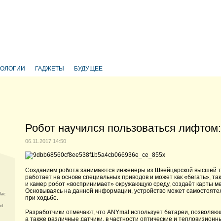
НОЛОГИИ
ГАДЖЕТЫ
БУДУЩЕЕ
Робот научился пользоваться лифтом:
06.11.2017 14:50
Созданием робота занимаются инженеры из Швейцарской высшей т
работает на основе специальных приводов и может как «бегать», та
и камер робот «воспринимает» окружающую среду, создаёт карты м
Основываясь на данной информации, устройство может самостоятел
Mac
при ходьбе.
rt
Разработчики отмечают, что ANYmal использует батареи, позволяющ
а также различные датчики, в частности оптические и тепловизион