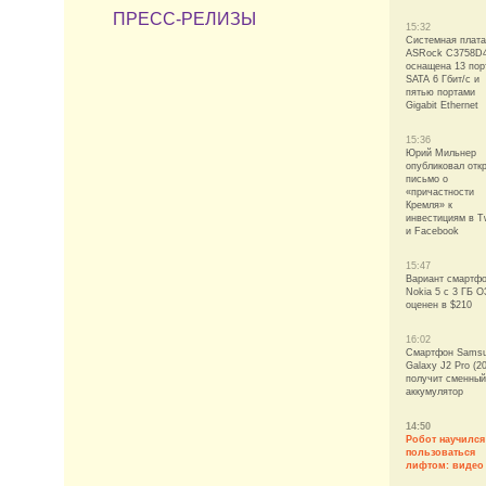
ПРЕСС-РЕЛИЗЫ
15:32
Системная плата
ASRock C3758D4
оснащена 13 пор
SATA 6 Гбит/с и
пятью портами
Gigabit Ethernet
15:36
Юрий Мильнер
опубликовал отк
письмо о
«причастности
Кремля» к
инвестициям в Tw
и Facebook
15:47
Вариант смартф
Nokia 5 с 3 ГБ О
оценен в $210
16:02
Смартфон Sams
Galaxy J2 Pro (2
получит сменный
аккумулятор
14:50
Робот научился
пользоваться
лифтом: видео