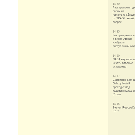
14:50
Разыгрываем тур
двоих на
горнолыжный кур
от SKADI: четвё
вопрос
14:35
Как превратить 
в вино: ученые
изобрели
виртуальный кок
14:20
NASA научила м
искать опасные
астероиды
14:17
Смартфон Sams
Galaxy Note9
проходит под
кодовым назван
Crown
14:15
SystemRescueC
5.1.2