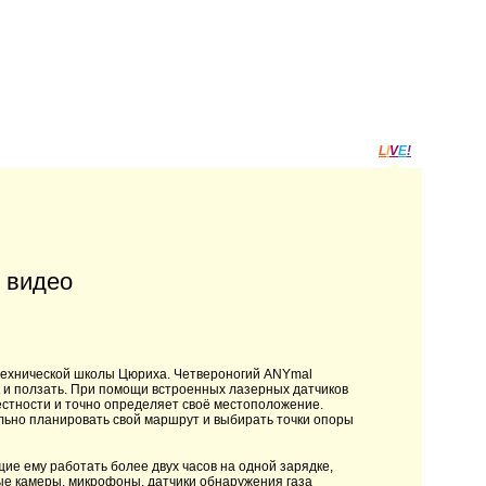
L
I
V
E
!
 видео
ехнической школы Цюриха. Четвероногий ANYmal
к и ползать. При помощи встроенных лазерных датчиков
естности и точно определяет своё местоположение.
ьно планировать свой маршрут и выбирать точки опоры
ие ему работать более двух часов на одной зарядке,
ные камеры, микрофоны, датчики обнаружения газа