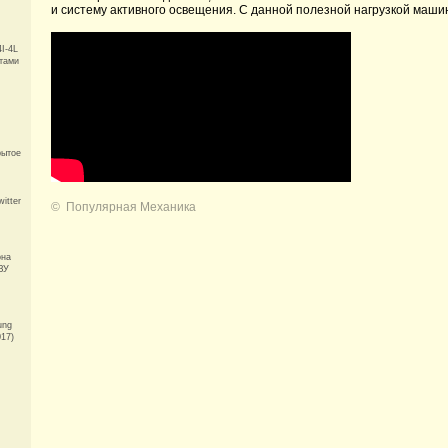
и систему активного освещения. С данной полезной нагрузкой маши
I-4L
тами
рытое
itter
©
Популярная Механика
она
ЗУ
ung
017)