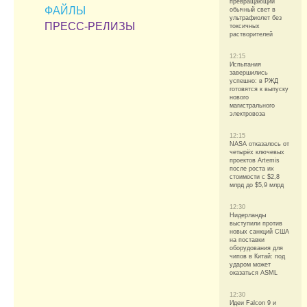
превращающий
ФАЙЛЫ
обычный свет в
ультрафиолет без
ПРЕСС-РЕЛИЗЫ
токсичных
растворителей
12:15
Испытания
завершились
успешно: в РЖД
готовятся к выпуску
нового
магистрального
электровоза
12:15
NASA отказалось от
четырёх ключевых
проектов Artemis
после роста их
стоимости с $2,8
млрд до $5,9 млрд
12:30
Нидерланды
выступили против
новых санкций США
на поставки
оборудования для
чипов в Китай: под
ударом может
оказаться ASML
12:30
Идеи Falcon 9 и