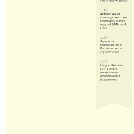
Плюс» вернут деньги
11:15
Дефицит довёл:
производители стали
возрождать выпуск
модулей DDR4 на 4
Гбайт
11:00
Лидеры по
подпискам: как в
России читают и
слушают книги
10:45
Сердце Млечного
Пути сняли с
невероятными
детализацией и
разрешением