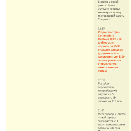
Starship в одной
ракете: Китай
успешно испытал
ключевую систему
многоразовой ракеты
Yueqian-1
12:15
Ретро-смартфон
Commodore
Callback 8020 с 3-
дюймовым
экраном за $500
оказался слишком
дорогим — его
удешевили до $350
за счет установки
старых чипов
памяти вместо
новых
12:00
Малайзия
перехватила
контрабандную
партию из 72
серверов с ИИ-
чипами на $13 млн
11:45
Мессенджер «Телега»
— всё: проект
закрывается с 1
июля, пользователям
подписки «Телега