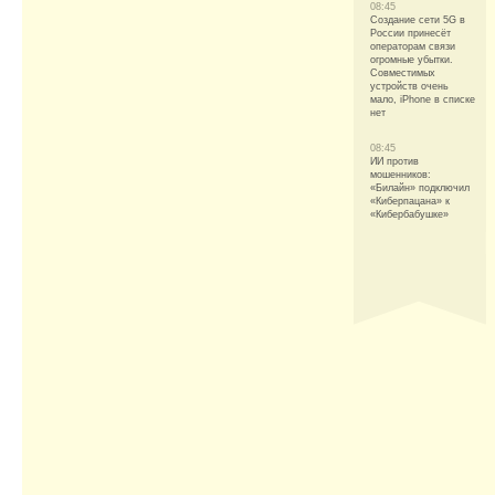
08:45
Создание сети 5G в
России принесёт
операторам связи
огромные убытки.
Совместимых
устройств очень
мало, iPhone в списке
нет
08:45
ИИ против
мошенников:
«Билайн» подключил
«Киберпацана» к
«Кибербабушке»