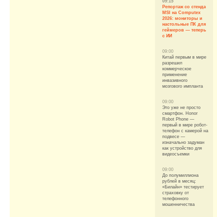
09:15
Репортаж со стенда
MSI на Computex
2026: мониторы и
настольные ПК для
геймеров — теперь
с ИИ
09:00
Китай первым в мире
разрешил
коммерческое
применение
инвазивного
мозгового импланта
09:00
Это уже не просто
смартфон. Honor
Robot Phone —
первый в мире робот-
телефон с камерой на
подвесе —
изначально задуман
как устройство для
видеосъемки
09:00
До полумиллиона
рублей в месяц:
«Билайн» тестирует
страховку от
телефонного
мошенничества