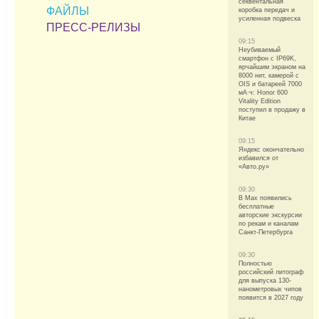
секвентальная
ФАЙЛЫ
коробка передач и
усиленная подвеска
ПРЕСС-РЕЛИЗЫ
09:15
Неубиваемый
смартфон с IP69K,
ярчайшим экраном на
8000 нит, камерой с
OIS и батареей 7000
мА·ч: Honor 600
Vitality Edition
поступил в продажу в
Китае
09:15
Яндекс окончательно
избавился от
«Авто.ру»
09:30
В Max появились
бесплатные
авторские экскурсии
по рекам и каналам
Санкт-Петербурга
09:30
Полностью
российский литограф
для выпуска 130-
нанометровых чипов
появится в 2027 году