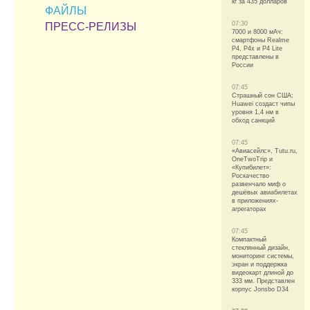
кг за 435 долларов
ФАЙЛЫ
07:30
ПРЕСС-РЕЛИЗЫ
7000 и 8000 мАч:
смартфоны Realme
P4, P4x и P4 Lite
представлены в
России
07:45
Страшный сон США:
Huawei создаст чипы
уровня 1,4 нм в
обход санкций
07:45
«Авиасейлс», Tutu.ru,
OneTwoTrip и
«Купибилет»:
Роскачество
развенчало миф о
дешёвых авиабилетах
в приложениях-
агрегаторах
07:45
Компактный
стеклянный дизайн,
мониторинг системы,
экран и поддержка
видеокарт длиной до
333 мм. Представлен
корпус Jonsbo D34