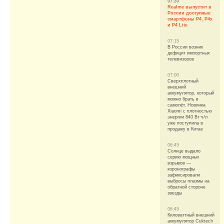
07:30
Realme выпустит в
России доступные
смартфоны P4, P4x
и P4 Lite
07:15
В России возник
дефицит импортных
телевизоров
07:00
Сверхплотный
внешний
аккумулятор, который
можно брать в
самолёт. Новинка
Xiaomi с плотностью
энергии 840 Вт·ч/л
уже поступила в
продажу в Китае
06:45
Солнце выдало
серию мощных
взрывов —
коронографы
зафиксировали
выбросы плазмы на
обратной стороне
звезды
06:45
Киловаттный внешний
аккумулятор Cuktech