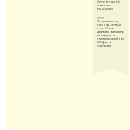
Power Storage 600
полностью
рассекречен
06:45
Суперкомпьютер
Cray T3D, который
стоил 15 млн
долларов, выставили
на аукцион со
стартовой ценой в 60
000 фунтов
стерлингов