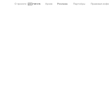
О проекте
Архив
Реклама
Партнёры
Правовая инф