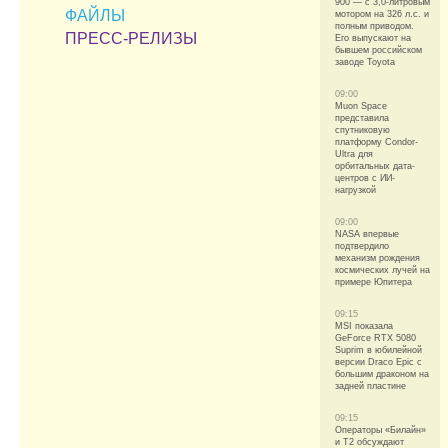
900 — с 3,0-литровым
ФАЙЛЫ
мотором на 326 л.с. и
полным приводом.
ПРЕСС-РЕЛИЗЫ
Его выпускают на
бывшем российском
заводе Toyota
09:00
Muon Space
представила
спутниковую
платформу Condor-
Ultra для
орбитальных дата-
центров с ИИ-
нагрузкой
09:00
NASA впервые
подтвердило
механизм рождения
космических лучей на
примере Юпитера
09:15
MSI показала
GeForce RTX 5080
Suprim в юбилейной
версии Draco Epic с
большим драконом на
задней пластине
09:15
Операторы «Билайн»
и Т2 обсуждают