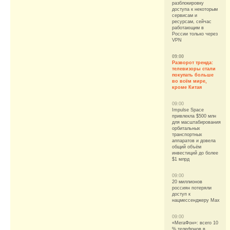
разблокировку
доступа к некоторым
сервисам и
ресурсам, сейчас
работающим в
России только через
VPN
09:00
Разворот тренда:
телевизоры стали
покупать больше
во всём мире,
кроме Китая
09:00
Impulse Space
привлекла $500 млн
для масштабирования
орбитальных
транспортных
аппаратов и довела
общий объём
инвестиций до более
$1 млрд
09:00
20 миллионов
россиян потеряли
доступ к
нацмессенджеру Max
09:00
«МегаФон»: всего 10
% телефонов в