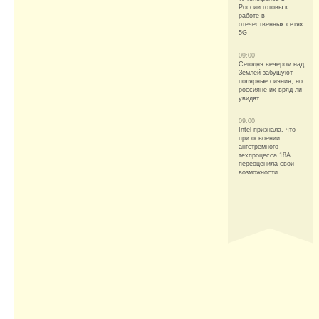
России готовы к
работе в
отечественных сетях
5G
09:00
Сегодня вечером над
Землёй забушуют
полярные сияния, но
россияне их вряд ли
увидят
09:00
Intel признала, что
при освоении
ангстремного
техпроцесса 18A
переоценила свои
возможности