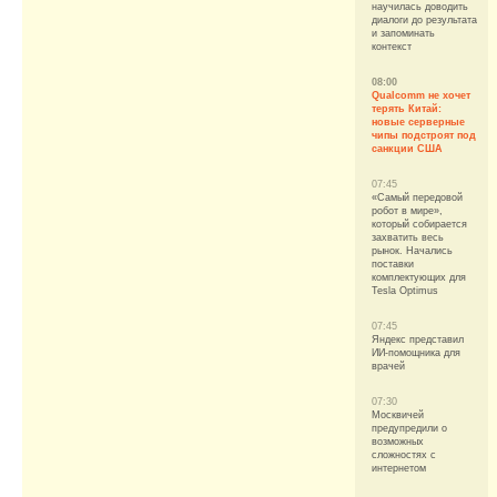
научилась доводить
диалоги до результата
и запоминать
контекст
08:00
Qualcomm не хочет
терять Китай:
новые серверные
чипы подстроят под
санкции США
07:45
«Самый передовой
робот в мире»,
который собирается
захватить весь
рынок. Начались
поставки
комплектующих для
Tesla Optimus
07:45
Яндекс представил
ИИ-помощника для
врачей
07:30
Москвичей
предупредили о
возможных
сложностях с
интернетом