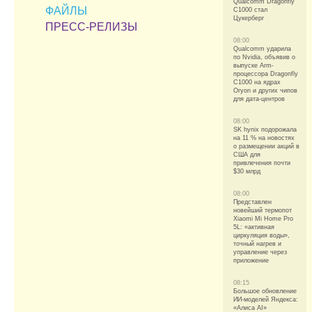
Qualcomm Dragonfly
ФАЙЛЫ
C1000 стал
Цукерберг
ПРЕСС-РЕЛИЗЫ
08:00
Qualcomm ударила
по Nvidia, объявив о
выпуске Arm-
процессора Dragonfly
C1000 на ядрах
Oryon и других чипов
для дата-центров
08:00
SK hynix подорожала
на 11 % на новостях
о размещении акций в
США для
привлечения почти
$30 млрд
08:00
Представлен
новейший термопот
Xiaomi Mi Home Pro
5L: «активная
циркуляция воды»,
точный нагрев и
управление через
приложение
08:15
Большое обновление
ИИ-моделей Яндекса:
«Алиса AI»