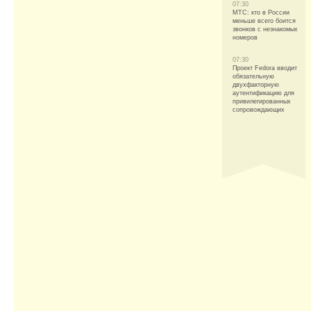
07:30
МТС: кто в России
меньше всего боится
звонков с незнакомых
номеров
07:30
Проект Fedora вводит
обязательную
двухфакторную
аутентификацию для
привилегированных
сопровождающих