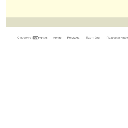
О проекте
Архив
Реклама
Партнёры
Правовая инф