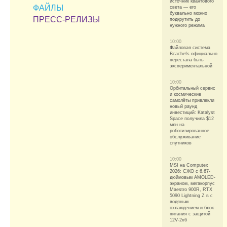
источник квантового
ФАЙЛЫ
света — его
буквально можно
ПРЕСС-РЕЛИЗЫ
подкрутить до
нужного режима
10:00
Файловая система
Bcachefs официально
перестала быть
экспериментальной
10:00
Орбитальный сервис
и космические
самолёты привлекли
новый раунд
инвестиций: Katalyst
Space получила $12
млн на
роботизированное
обслуживание
спутников
10:00
MSI на Computex
2026: СЖО с 6,67-
дюймовым AMOLED-
экраном, мегакорпус
Maestro 900R, RTX
5090 Lightning Z в с
водяным
охлаждением и блок
питания с защитой
12V-2x6