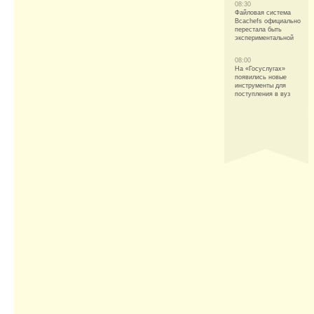
08:30
Файловая система
Bcachefs официально
перестала быть
экспериментальной
08:00
На «Госуслугах»
появились новые
инструменты для
поступления в вуз