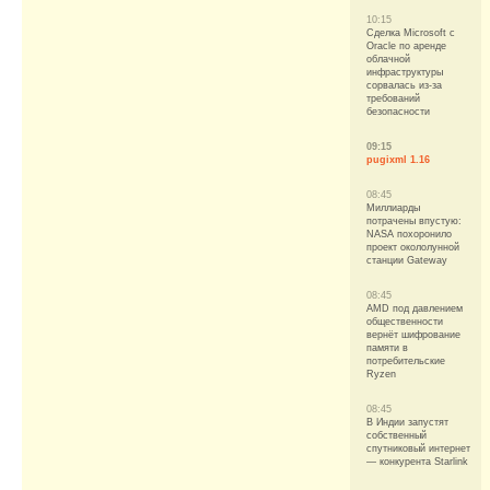
10:15
Сделка Microsoft с
Oracle по аренде
облачной
инфраструктуры
сорвалась из-за
требований
безопасности
09:15
pugixml 1.16
08:45
Миллиарды
потрачены впустую:
NASA похоронило
проект окололунной
станции Gateway
08:45
AMD под давлением
общественности
вернёт шифрование
памяти в
потребительские
Ryzen
08:45
В Индии запустят
собственный
спутниковый интернет
— конкурента Starlink