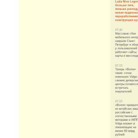
Lada Niva Lege
больше тяги,
меньше расход
новая подвеска
переработанная
конструкция ку
07:30
Массовые сбои
мобильного инте
накрыли Санкт-
Петербург и обла
у пользователей
работают сайты,
карты и мессенд
07:15
Теперь «Волги»
такие: сотни
новеньких Volga 
свежие дилерски
центры готовятся
встречать
покупателей
07:15
«Волги» преврат
из китайских ма
российские с
отечественными
моторами и АКПП
Volga вложит в
локализацию на
менее 60 млрд
рублей