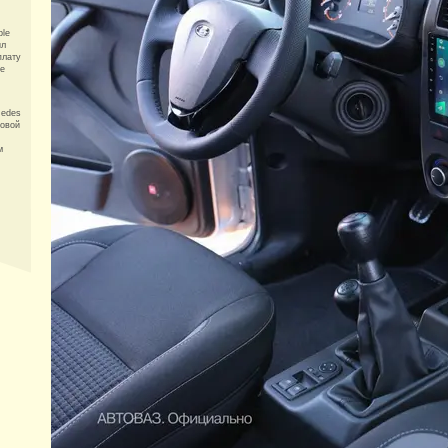
ple
ил
плату
ne
medes
зовой
м