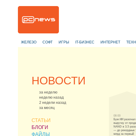
ЖЕЛЕЗО
СОФТ
ИГРЫ
IT-БИЗНЕС
ИНТЕРНЕТ
ТЕХ
НОВОСТИ
за неделю
неделю назад
2 недели назад
за месяц
08:00
СТАТЬИ
Бум ИИ разогнал
выручку от прод
БЛОГИ
NAND в 3,5 раза
— до рекордных 
ФАЙЛЫ
млрд за первый