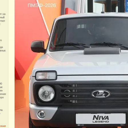
ит на
ьный
упил
С
го
T
рда
ивных
90
ше
ин
жение
еро
ала
р
овая