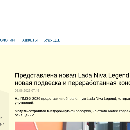
НОЛОГИИ
ГАДЖЕТЫ
БУДУЩЕЕ
Представлена новая Lada Niva Legend
новая подвеска и переработанная кон
03.06.2026 07:45
На ПМЭФ-2026 представили обновлённую Lada Niva Legend, которая
улучшений.
Модель сохранила внедорожную философию, но стала более соврем
оснащению.
аж
$46