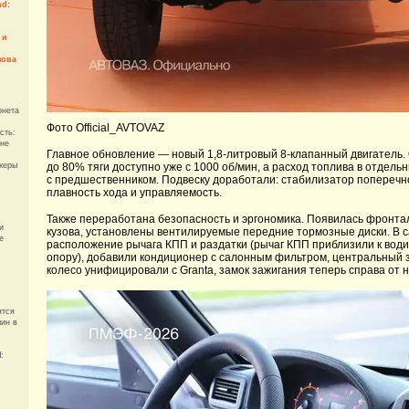
nd:
,
 и
зова
рнета
Фото Official_AVTOVAZ
сть:
 не
Главное обновление — новый 1,8-литровый 8-клапанный двигатель.
жеры
до 80% тяги доступно уже с 1000 об/мин, а расход топлива в отдел
с предшественником. Подвеску доработали: стабилизатор поперечн
плавность хода и управляемость.
Также переработана безопасность и эргономика. Появилась фронтал
и
кузова, установлены вентилируемые передние тормозные диски. В
е
расположение рычага КПП и раздатки (рычаг КПП приблизили к вод
опору), добавили кондиционер с салонным фильтром, центральный з
колесо унифицировали с Granta, замок зажигания теперь справа от н
ятся
шин в
: