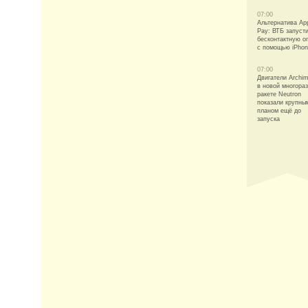
07:00
Альтернатива Ap
Pay: ВТБ запуст
бесконтактную о
с помощью iPho
07:00
Двигатели Archi
в новой многора
ракете Neutron
показали крупны
планом ещё до
запуска