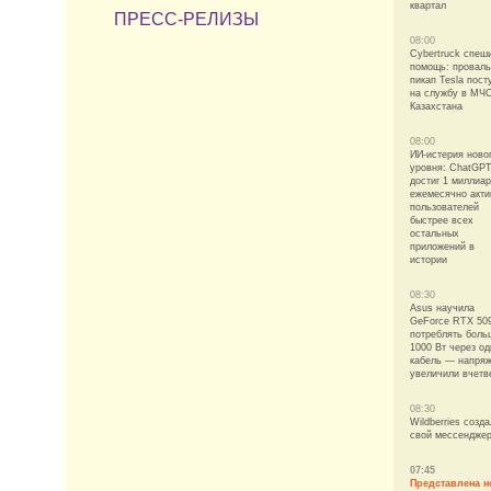
квартал
ПРЕСС-РЕЛИЗЫ
08:00
Cybertruck спеш
помощь: провал
пикап Tesla пост
на службу в МЧ
Казахстана
08:00
ИИ-истерия ново
уровня: ChatGP
достиг 1 миллиа
ежемесячно акт
пользователей
быстрее всех
остальных
приложений в
истории
08:30
Asus научила
GeForce RTX 50
потреблять боль
1000 Вт через од
кабель — напря
увеличили вчетв
08:30
Wildberries созд
свой мессендже
07:45
Представлена н