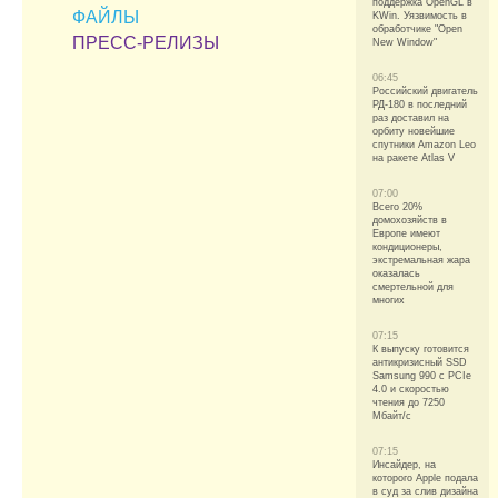
поддержка OpenGL в
ФАЙЛЫ
KWin. Уязвимость в
обработчике "Open
ПРЕСС-РЕЛИЗЫ
New Window"
06:45
Российский двигатель
РД-180 в последний
раз доставил на
орбиту новейшие
спутники Amazon Leo
на ракете Atlas V
07:00
Всего 20%
домохозяйств в
Европе имеют
кондиционеры,
экстремальная жара
оказалась
смертельной для
многих
07:15
К выпуску готовится
антикризисный SSD
Samsung 990 с PCIe
4.0 и скоростью
чтения до 7250
Мбайт/с
07:15
Инсайдер, на
которого Apple подала
в суд за слив дизайна