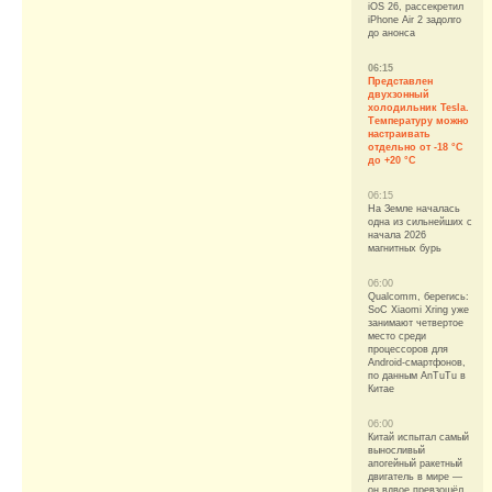
iOS 26, рассекретил
iPhone Air 2 задолго
до анонса
06:15
Представлен
двухзонный
холодильник Tesla.
Температуру можно
настраивать
отдельно от -18 °C
до +20 °C
06:15
На Земле началась
одна из сильнейших с
начала 2026
магнитных бурь
06:00
Qualcomm, берегись:
SoC Xiaomi Xring уже
занимают четвертое
место среди
процессоров для
Android-смартфонов,
по данным AnTuTu в
Китае
06:00
Китай испытал самый
выносливый
апогейный ракетный
двигатель в мире —
он вдвое превзошёл