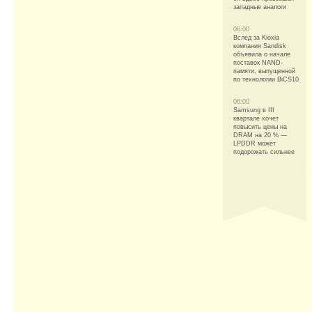
западные аналоги
06:00
Вслед за Kioxia
компания Sandisk
объявила о начале
поставок NAND-
памяти, выпущенной
по технологии BiCS10
06:00
Samsung в III
квартале хочет
повысить цены на
DRAM на 20 % —
LPDDR может
подорожать сильнее