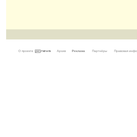
О проекте
Архив
Реклама
Партнёры
Правовая инф