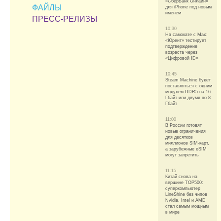
«СберБанк Онлайн»
ФАЙЛЫ
для iPhone под новым
именем
ПРЕСС-РЕЛИЗЫ
10:30
На самокате с Max:
«Юрент» тестирует
подтверждение
возраста через
«Цифровой ID»
10:45
Steam Machine будет
поставляться с одним
модулем DDR5 на 16
Гбайт или двумя по 8
Гбайт
11:00
В России готовят
новые ограничения
для десятков
миллионов SIM-карт,
а зарубежные eSIM
могут запретить
11:15
Китай снова на
вершине TOP500:
суперкомпьютер
LineShine без чипов
Nvidia, Intel и AMD
стал самым мощным
в мире