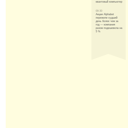
квантовый компьютер
09:30
Акции Alphabet
пережили худший
день более чем за
год — компания
разом подешевела на
5 %