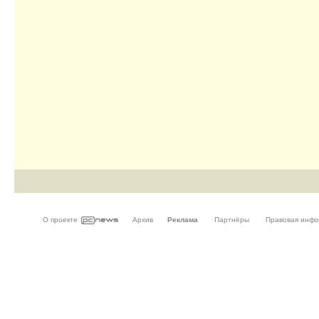
О проекте
Архив
Реклама
Партнёры
Правовая инф