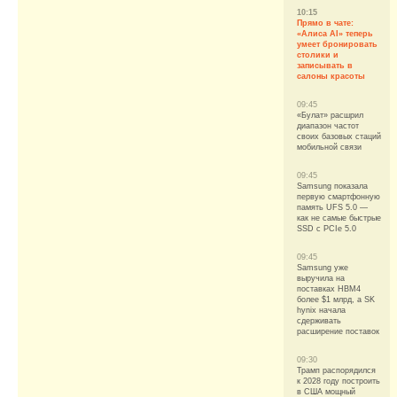
10:15
Прямо в чате:
«Алиса AI» теперь
умеет бронировать
столики и
записывать в
салоны красоты
09:45
«Булат» расшрил
диапазон частот
своих базовых стаций
мобильной связи
09:45
Samsung показала
первую смартфонную
память UFS 5.0 —
как не самые быстрые
SSD с PCIe 5.0
09:45
Samsung уже
выручила на
поставках HBM4
более $1 млрд, а SK
hynix начала
сдерживать
расширение поставок
09:30
Трамп распорядился
к 2028 году построить
в США мощный