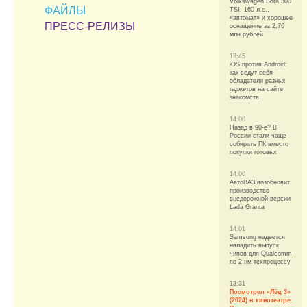
Volkswagen Bora 300
ФАЙЛЫ
TSI: 160 л.с.,
«автомат» и хорошее
ПРЕСС-РЕЛИЗЫ
оснащение за 2,76
млн рублей
13:45
iOS против Android:
как ведут себя
обладатели разных
гаджетов на сайте
знакомств
14:00
Назад в 90-е? В
России стали чаще
собирать ПК вместо
покупки готовых
14:00
АвтоВАЗ возобновит
производство
внедорожной версии
Lada Granta
14:01
Samsung надеется
наладить выпуск
чипов для Qualcomm
по 2-нм техпроцессу
13:31
Посмотрел «Лёд 3»
(2024) в кинотеатре.