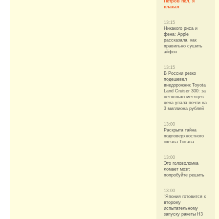
Петров пел, я
плакал
13:15
Никакого риса и
фена: Apple
рассказала, как
правильно сушить
айфон
13:15
В России резко
подешевел
внедорожник Toyota
Land Cruiser 300: за
несколько месяцев
цена упала почти на
3 миллиона рублей
13:00
Раскрыта тайна
подповерхностного
океана Титана
13:00
Это головоломка
ломает мозг:
попробуйте решить
13:00
"Япония готовится к
второму
испытательному
запуску ракеты H3