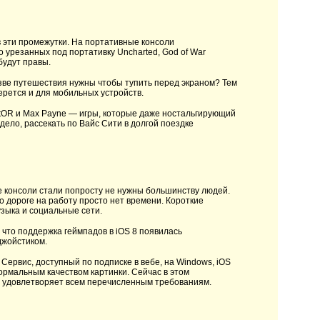
 эти промежутки. На портативные консоли
о урезанных под портативку Uncharted, God of War
будут правы.
азве путешествия нужны чтобы тупить перед экраном? Тем
ерется и для мобильных устройств.
KotOR и Max Payne — игры, которые даже ностальгирующий
дело, рассекать по Вайс Сити в долгой поездке
 консоли стали попросту не нужны большинству людей.
по дороге на работу просто нет времени. Короткие
зыка и социальные сети.
 что поддержка геймпадов в iOS 8 появилась
джойстиком.
Сервис, доступный по подписке в вебе, на Windows, iOS
ормальным качеством картинки. Сейчас в этом
не удовлетворяет всем перечисленным требованиям.