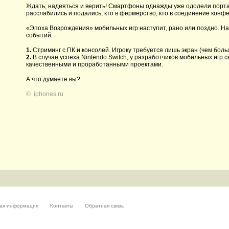
Ждать, надеяться и верить! Смартфоны однажды уже одолели портат
расслабились и подались, кто в фермерство, кто в соединение конфе
«Эпоха Возрождения» мобильных игр наступит, рано или поздно. Н
событий:
1.
Стриминг с ПК и консолей. Игроку требуется лишь экран (чем боль
2.
В случае успеха Nintendo Switch, у разработчиков мобильных игр с
качественными и проработанными проектами.
А что думаете вы?
©
iphones.ru
ая информация
Контакты
Обратная связь