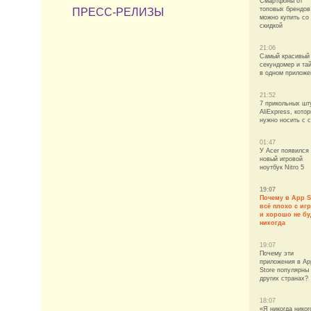
Смартфоны от
топовых брендов
ПРЕСС-РЕЛИЗЫ
можно купить со
скидкой
21:06
Самый красивый
секундомер и та
в одном приложе
21:52
7 прикольных шт
AliExpress, кото
нужно носить с 
01:47
У Acer появился
новый игровой
ноутбук Nitro 5
19:07
Почему в App S
всё плохо с иг
и хорошо не бу
никогда
19:07
Почему эти
приложения в Ap
Store популярны
других странах?
18:07
«Я никогда никог