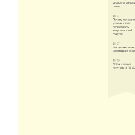
увольнял слишк
рано»
18:07
Почему молодым
ученым стоит
попробовать
запустить свой
стартап
18:07
Как делают гиган
шоколадные яйц
18:06
Nokia 9 может
получить 8 ГБ О