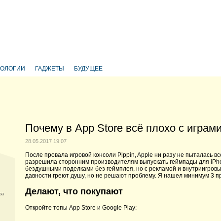
НОЛОГИИ
ГАДЖЕТЫ
БУДУЩЕЕ
Почему в App Store всё плохо с играми
28.05.2017 19:07
После провала игровой консоли Pippin, Apple ни разу не пыталась в
разрешила сторонним производителям выпускать геймпады для iPhone
бездушными поделками без геймплея, но с рекламой и внутриигровы
давности греют душу, но не решают проблему. Я нашел минимум 3 п
Делают, что покупают
за
Откройте топы App Store и Google Play: