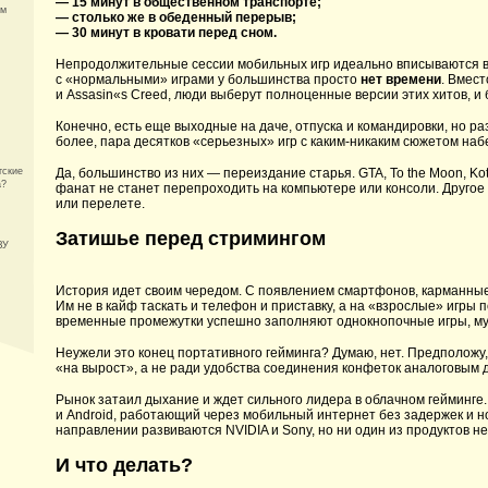
— 15 минут в общественном транспорте;
ом
— столько же в обеденный перерыв;
— 30 минут в кровати перед сном.
Непродолжительные сессии мобильных игр идеально вписываются в
с «нормальными» играми у большинства просто
нет времени
. Вмест
и Assasin«s Creed, люди выберут полноценные версии этих хитов, и 
Конечно, есть еще выходные на даче, отпуска и командировки, но р
более, пара десятков «серьезных» игр с каким-никаким сюжетом наб
тские
Да, большинство из них — переиздание старья. GTA, To the Moon, 
а?
фанат не станет перепроходить на компьютере или консоли. Другое 
или перелете.
Затишье перед стримингом
ЗУ
История идет своим чередом. С появлением смартфонов, карманные
Им не в кайф таскать и телефон и приставку, а на «взрослые» игры 
временные промежутки успешно заполняют однокнопочные игры, му
Неужели это конец портативного гейминга? Думаю, нет. Предположу,
«на вырост», а не ради удобства соединения конфеток аналоговым 
Рынок затаил дыхание и ждет сильного лидера в облачном гейминге. 
и Android, работающий через мобильный интернет без задержек и н
направлении развиваются NVIDIA и Sony, но ни один из продуктов 
И что делать?