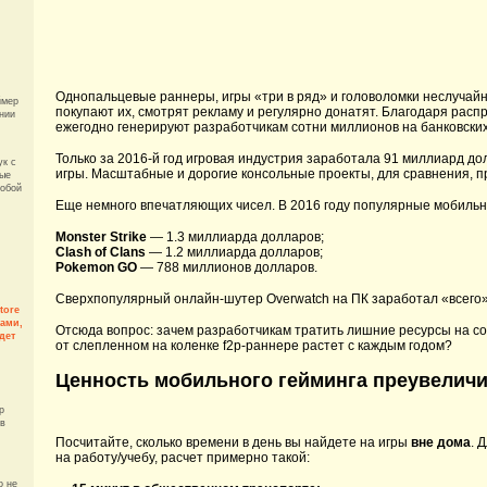
Однопальцевые раннеры, игры «три в ряд» и головоломки неслучайн
ймер
покупают их, смотрят рекламу и регулярно донатят. Благодаря ра
нии
ежегодно генерируют разработчикам сотни миллионов на банковских
Только за 2016-й год игровая индустрия заработала 91 миллиард д
ук с
игры. Масштабные и дорогие консольные проекты, для сравнения, п
рые
собой
Еще немного впечатляющих чисел. В 2016 году популярные мобильн
Monster Strike
— 1.3 миллиарда долларов;
Clash of Clans
— 1.2 миллиарда долларов;
Pokemon GO
— 788 миллионов долларов.
Сверхпопулярный онлайн-шутер Overwatch на ПК заработал «всего»
tore
рами,
Отсюда вопрос: зачем разработчикам тратить лишние ресурсы на со
дет
от слепленном на коленке f2p-раннере растет с каждым годом?
Ценность мобильного гейминга преувелич
p
 в
Посчитайте, сколько времени в день вы найдете на игры
вне дома
. 
на работу/учебу, расчет примерно такой:
о не