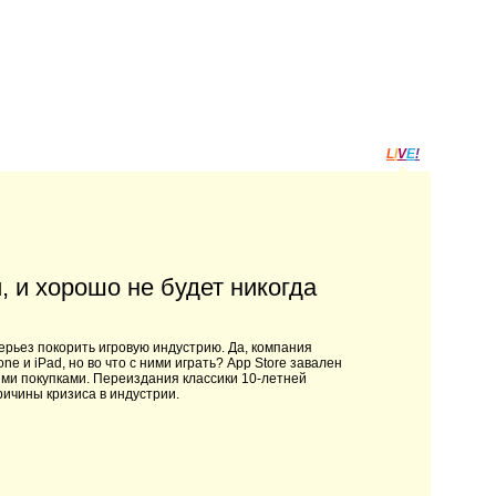
L
I
V
E
!
, и хорошо не будет никогда
серьез покорить игровую индустрию. Да, компания
 и iPad, но во что с ними играть? App Store завален
ми покупками. Переиздания классики 10-летней
ричины кризиса в индустрии.