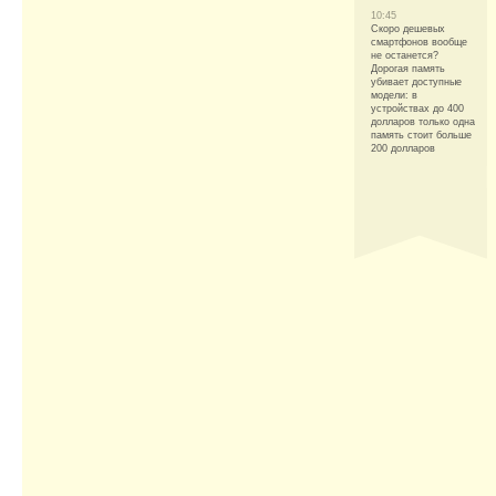
10:45
Скоро дешевых
смартфонов вообще
не останется?
Дорогая память
убивает доступные
модели: в
устройствах до 400
долларов только одна
память стоит больше
200 долларов