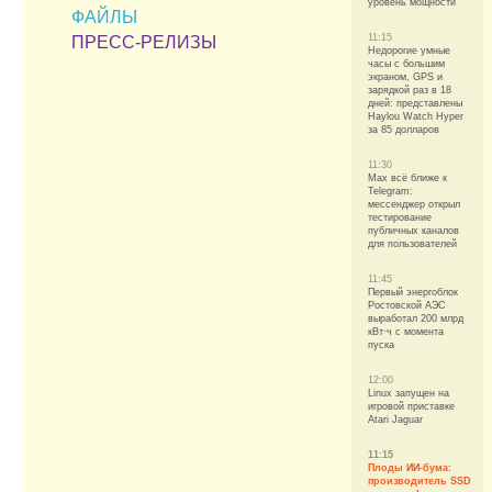
уровень мощности
ФАЙЛЫ
11:15
ПРЕСС-РЕЛИЗЫ
Недорогие умные
часы с большим
экраном, GPS и
зарядкой раз в 18
дней: представлены
Haylou Watch Hyper
за 85 долларов
11:30
Max всё ближе к
Telegram:
мессенджер открыл
тестирование
публичных каналов
для пользователей
11:45
Первый энергоблок
Ростовской АЭС
выработал 200 млрд
кВт·ч с момента
пуска
12:00
Linux запущен на
игровой приставке
Atari Jaguar
11:15
Плоды ИИ-бума:
производитель SSD