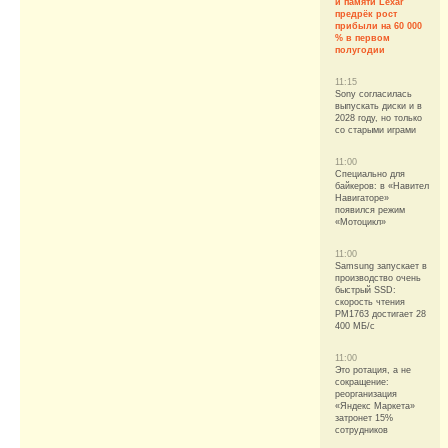
и памяти Lexar
предрёк рост
прибыли на 60 000
% в первом
полугодии
11:15
Sony согласилась
выпускать диски и в
2028 году, но только
со старыми играми
11:00
Специально для
байкеров: в «Навител
Навигаторе»
появился режим
«Мотоцикл»
11:00
Samsung запускает в
производство очень
быстрый SSD:
cкорость чтения
PM1763 достигает 28
400 МБ/с
11:00
Это ротация, а не
сокращение:
реорганизация
«Яндекс Маркета»
затронет 15%
сотрудников