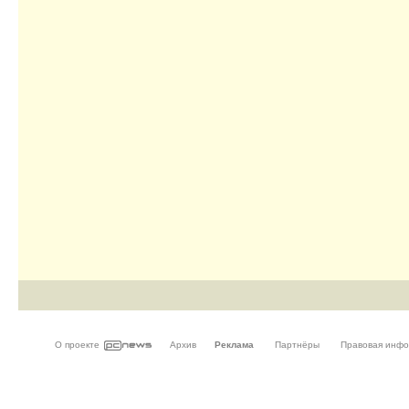
О проекте
Архив
Реклама
Партнёры
Правовая инф