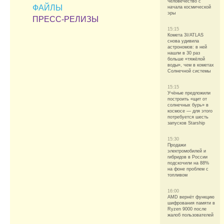
человечество с
ФАЙЛЫ
начала космической
эры
ПРЕСС-РЕЛИЗЫ
15:15
Комета 3I/ATLAS
снова удивила
астрономов: в ней
нашли в 30 раз
больше «тяжёлой
воды», чем в кометах
Солнечной системы
15:15
Учёные предложили
построить «щит от
солнечных бурь» в
космосе — для этого
потребуется шесть
запусков Starship
15:30
Продажи
электромобилей и
гибридов в России
подскочили на 88%
на фоне проблем с
топливом
16:00
AMD вернёт функцию
шифрования памяти в
Ryzen 9000 после
жалоб пользователей