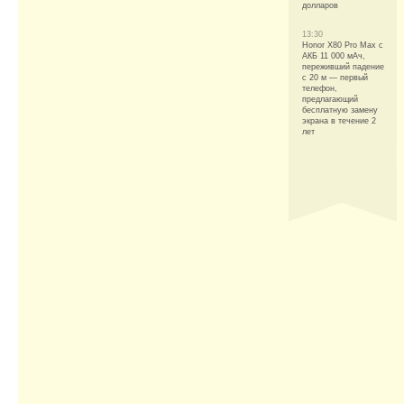
долларов
13:30
Honor X80 Pro Max с
АКБ 11 000 мАч,
переживший падение
с 20 м — первый
телефон,
предлагающий
бесплатную замену
экрана в течение 2
лет