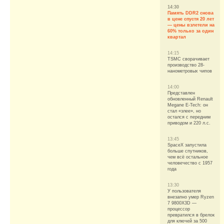
14:30
Память DDR2 снова
в цене спустя 20 лет
— цены взлетели на
60% только за один
квартал
14:15
TSMC сворачивает
производство 28-
нанометровых чипов
14:00
Представлен
обновленный Renault
Megane E-Tech: он
стал «злее», но
остался с передним
приводом и 220 л.с.
13:45
SpaceX запустила
больше спутников,
чем всё остальное
человечество с 1957
года
13:30
У пользователя
внезапно умер Ryzen
7 9800X3D —
процессор
превратился в брелок
для ключей за 500