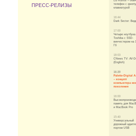
LG Rumor – обы
телефон с qwerty
ПРЕСС-РЕЛИЗЫ
клавиатурой
16:44
Dark Sector: Вид
17:00
Четыре ноутбука
Toshiba с SSD-
винчестером на 
Гб
18:03
CNews TV: AV-D
(English)
16:20
Palette-Digital A
– концепт
компьютера но
поколения
16:00
Высокопроизвод
память для Mac
и MacBook Pro
15:40
Универсальный
дорожный адапте
портом USB