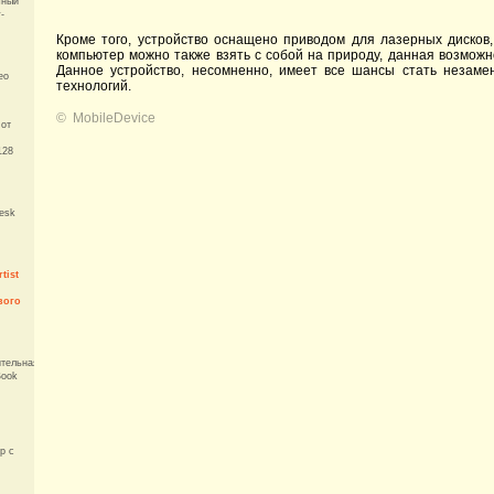
чный
-
Кроме того, устройство оснащено приводом для лазерных дисков
компьютер можно также взять с собой на природу, данная возможн
Данное устройство, несомненно, имеет все шансы стать незаме
ео
технологий.
©
MobileDevice
 от
128
esk
rtist
вого
ительная
Book
р с