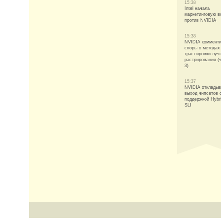
15:38
Intel начала
маркетинговую в
против NVIDIA
15:38
NVIDIA коммент
споры о методах
трассировки луч
растрирования (
3)
15:37
NVIDIA откладыв
выход чипсетов 
поддержкой Hybr
SLI