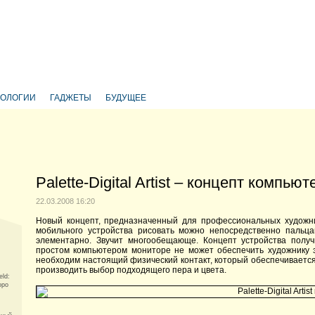
НОЛОГИИ
ГАДЖЕТЫ
БУДУЩЕЕ
Palette-Digital Artist – концепт компь
22.03.2008 16:20
Новый концепт, предназначенный для профессиональных художн
мобильного устройства рисовать можно непосредственно пальц
элементарно. Звучит многообещающе. Концепт устройства полу
простом компьютером мониторе не может обеспечить художнику
необходим настоящий физический контакт, который обеспечиваетс
производить выбор подходящего пера и цвета.
eld:
оро