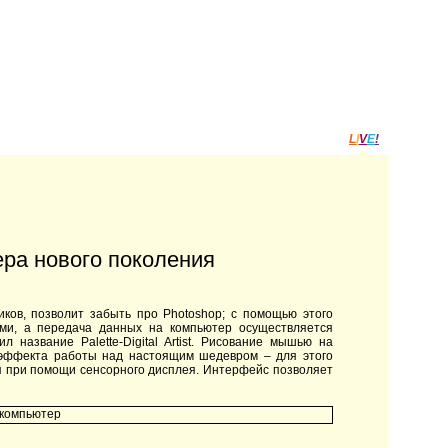
L
I
V
E
!
ютера нового поколения
иков, позволит забыть про
Photoshop
; с помощью этого
ами, а передача данных на компьютер осуществляется
чил название
Palette
-
Digital
Artist
. Рисование мышью на
 эффекта работы над настоящим шедевром – для этого
я при помощи сенсорного дисплея. Интерфейс позволяет