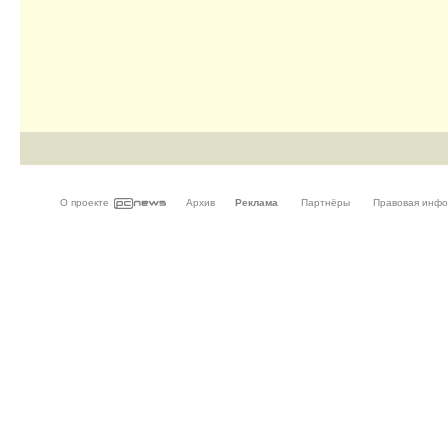
О проекте
Архив
Реклама
Партнёры
Правовая инф