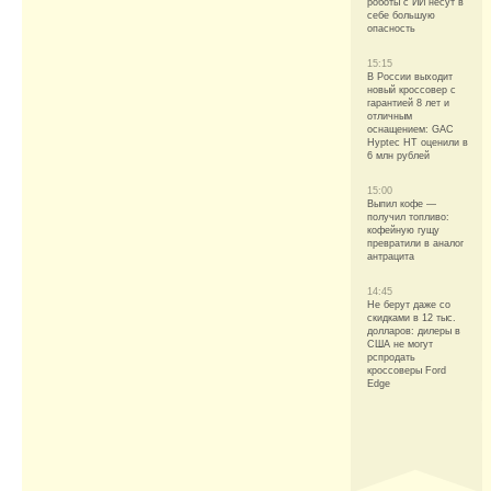
роботы с ИИ несут в
себе большую
опасность
15:15
В России выходит
новый кроссовер с
гарантией 8 лет и
отличным
оснащением: GAC
Hyptec HT оценили в
6 млн рублей
15:00
Выпил кофе —
получил топливо:
кофейную гущу
превратили в аналог
антрацита
14:45
Не берут даже со
скидками в 12 тыс.
долларов: дилеры в
США не могут
рспродать
кроссоверы Ford
Edge