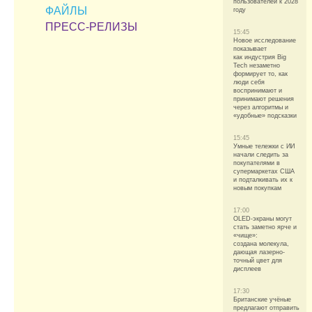
пользователей к 2028
ФАЙЛЫ
году
ПРЕСС-РЕЛИЗЫ
15:45
Новое исследование
показывает
как индустрия Big
Tech незаметно
формирует то, как
люди себя
воспринимают и
принимают решения
через алгоритмы и
«удобные» подсказки
15:45
Умные тележки с ИИ
начали следить за
покупателями в
супермаркетах США
и подталкивать их к
новым покупкам
17:00
OLED-экраны могут
стать заметно ярче и
«чище»:
создана молекула,
дающая лазерно-
точный цвет для
дисплеев
17:30
Британские учёные
предлагают отправить