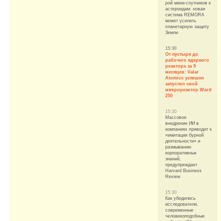
рой мини-спутников к
астероидам: новая
система REMORA
может усилить
планетарную защиту
Земли
15:30
От пустыря до
рабочего ядерного
реактора за 9
месяцев: Valar
Atomics успешно
запустил свой
микрореактор Ward
250
15:30
Массовое
внедрение ИИ в
компаниях приводит к
«имитации бурной
деятельности» и
размыванию
корпоративных
знаний,
предупреждает
Harvard Business
Review
15:30
Как убедились
исследователи,
современные
человекоподобные