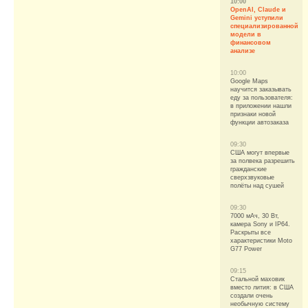
10:00
OpenAI, Claude и
Gemini уступили
специализированной
модели в
финансовом
анализе
10:00
Google Maps
научится заказывать
еду за пользователя:
в приложении нашли
признаки новой
функции автозаказа
09:30
США могут впервые
за полвека разрешить
гражданские
сверхзвуковые
полёты над сушей
09:30
7000 мАч, 30 Вт,
камера Sony и IP64.
Раскрыты все
характеристики Moto
G77 Power
09:15
Стальной маховик
вместо лития: в США
создали очень
необычную систему