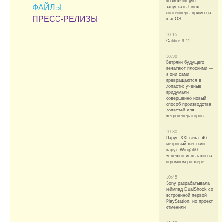
позволяющую
ФАЙЛЫ
запускать Linux-
контейнеры прямо на
ПРЕСС-РЕЛИЗЫ
macOS
10:15
Calibre 9.11
10:30
Ветряки будущего
печатают плоскими —
а они сами
превращаются в
лопасти: ученые
придумали
совершенно новый
способ производства
лопастей для
ветрогенераторов
10:30
Парус XXI века: 46-
метровый жесткий
парус Wing560
успешно испытали на
огромном ролкере
10:45
Sony разрабатывала
геймпад DualShock со
встроенной первой
PlayStation, но проект
отменили