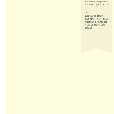
хранения энергии со
сроком службы 25 лет
09:00
Британию хотят
запитать от 14 новых
ядерных реакторов:
4,2 ГВт для 8 млн
домов