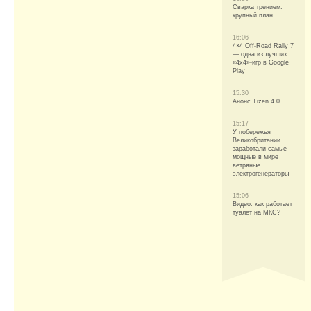
Сварка трением:
крупный план
16:06
4×4 Off-Road Rally 7
— одна из лучших
«4х4»-игр в Google
Play
15:30
Анонс Tizen 4.0
15:17
У побережья
Великобритании
заработали самые
мощные в мире
ветряные
электрогенераторы
15:06
Видео: как работает
туалет на МКС?