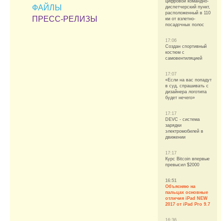
цифровой командно-
ФАЙЛЫ
диспетчерский пункт,
расположенный в 110
ПРЕСС-РЕЛИЗЫ
км от взлетно-
посадочных полос
17:06
Создан спортивный
костюм с
самовентиляцией
17:07
«Если на вас попадут
в суд, спрашивать с
дизайнера логотипа
будет нечего»
17:17
DEVC - система
зарядки
электромобилей в
движении
17:17
Курс Bitcoin впервые
превысил $2000
16:51
Объясняю на
пальцах основные
отличия iPad NEW
2017 от iPad Pro 9.7
16:36