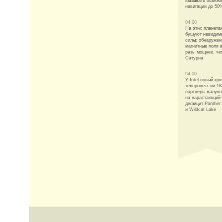
вызывать ошибки
навигации до 50
04:00
На этих планета
бушуют невидим
силы: обнаруже
магнитные поля 
разы мощнее, че
Сатурна
04:00
У Intel новый кри
техпроцессом 18
партнёры жалую
на нарастающий
дефицит Panther
и Wildcat Lake