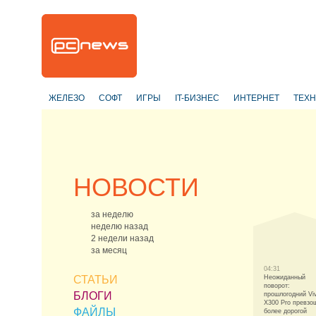
ЖЕЛЕЗО
СОФТ
ИГРЫ
IT-БИЗНЕС
ИНТЕРНЕТ
ТЕХ
НОВОСТИ
за неделю
неделю назад
2 недели назад
за месяц
04:31
СТАТЬИ
Неожиданный
поворот:
БЛОГИ
прошлогодний Vi
X300 Pro превзо
ФАЙЛЫ
более дорогой