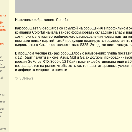
вила
Источник изображения: Colorful
60
-за
Как сообщает VideoCardz со ссылкой на сообщения в профильном о
огих
компания Colorful начала заново формировать складские запасы вид
хотя пока с учётом географического распределения новых партий г
поставки новых партий такой продукции планируется осуществлять 
яти
видеокарты в Китае составляет около $325. Это даже ниже, чем указ
В прошлом месяце как раз сообщалось о намерениях Nvidia постави
с 12 Гбайт памяти в июне. Asus, MSI и Galax должны присоединиться 
00
ран
версия GeForce RTX 3060 с 12 Гбайт памяти дебютировала ещё в 20
ем
возвращается на рынок, чтобы хоть как-то насытить рынок в услови
чный
и дефицита микросхем памяти.
ле
©
3DNews
вый
м за
емли:
али
ля
а
могут