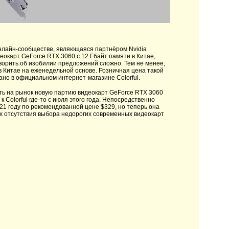
нлайн-сообществе, являющаяся партнёром Nvidia
еокарт GeForce RTX 3060 с 12 Гбайт памяти в Китае,
оворить об изобилии предложений сложно. Тем не менее,
в Китае на еженедельной основе. Розничная цена такой
ано в официальном интернет-магазине Colorful.
ть на рынок новую партию видеокарт GeForce RTX 3060
к Colorful где-то с июля этого года. Непосредственно
21 году по рекомендованной цене $329, но теперь она
ях отсутствия выбора недорогих современных видеокарт