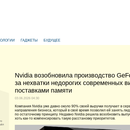
НОЛОГИИ
ГАДЖЕТЫ
БУДУЩЕЕ
Nvidia возобновила производство GeF
за нехватки недорогих современных в
поставками памяти
03.06.2026 04:30
Компания Nvidia уже давно около 90% своей выручки получает в сер
направления бизнеса, который в своё время позволил ей занять л
по остаточному принципу. Недавно Nvidia решила возобновить выпус
хоть как-то компенсировать такую расстановку приоритетов.
vo
шёл