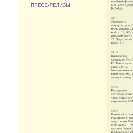
новейший флагм
ПРЕСС-РЕЛИЗЫ
X300 Ultra в рей
DxOMark
04:31
Смартфон с
аккумулятором 7
мА•ч, экраном 12
Android 16, IP64 
дизайном как у i
17. Представлен
Honor X7e
04:45
Флагманский
камерофон Vivo 
Pro Max получит
экран 144 Гц,
батарею емкост
более 8000 мАч 
топовую камеру
05:00
Расширение
системной памят
через подкачку в
видеопамяти NV
05:00
Новейший экскл
PlayStation 5: So
представила God
War: Laufey — т
про жену Кратос
Опубликовано 20