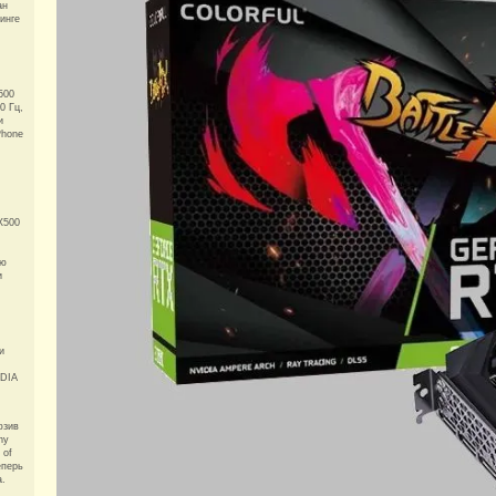
ан
тинге
500
0 Гц,
и
Phone
X500
ью
и
и
IDIA
юзив
ny
 of
еперь
а.