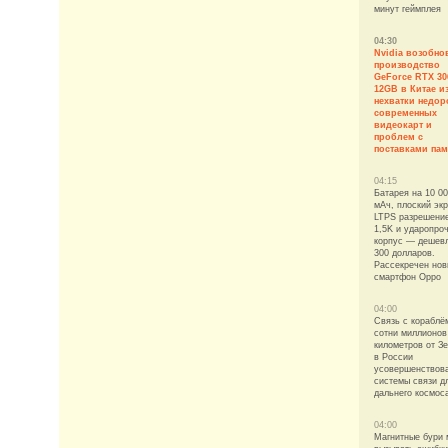
минут геймплея
04:30
Nvidia возобно
производство
GeForce RTX 30
12GB в Китае из
нехватки недор
современных
видеокарт и
проблем с
поставками пам
04:15
Батарея на 10 0
мАч, плоский эк
LTPS разрешени
1,5K и ударопро
корпус — дешев
300 долларов.
Рассекречен но
смартфон Oppo
04:00
Связь с кораблё
сотни миллионов
километров от З
в России
усовершенствов
системы связи д
дальнего космос
04:00
Магнитные бури 