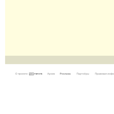
О проекте
Архив
Реклама
Партнёры
Правовая инф