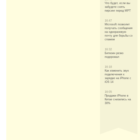
Что будет, если вы
забудете снять
пирсинг перед МРТ
16:47
Microsoft позволит
получать сообщения
на одноразовую
почту для борьбы со
спамом
16:32
Биткоин резко
подорожал
16:18
Как изменить звук
подключения к
зарядке на iPhone с
iOS 14
16:05
Продажи iPhone в
Китае снизились на
30%