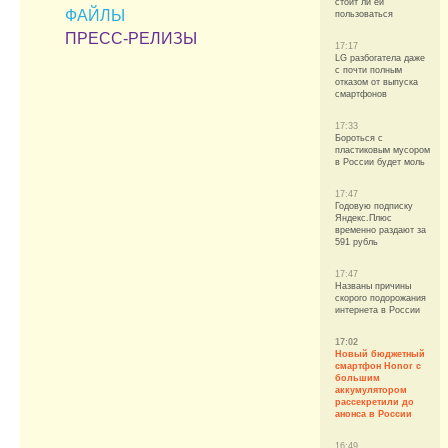
стоит ли ей
ФАЙЛЫ
пользоваться
ПРЕСС-РЕЛИЗЫ
17:17
LG разбогатела даже
с почти полным
отказом от выпуска
смартфонов
17:33
Бороться с
пластиковым мусором
в России будет моль
17:47
Годовую подписку
Яндекс.Плюс
временно раздают за
591 рубль
17:47
Названы причины
скорого подорожания
интернета в России
17:02
Новый бюджетный
смартфон Honor с
большим
аккумулятором
рассекретили до
анонса в России
16:49