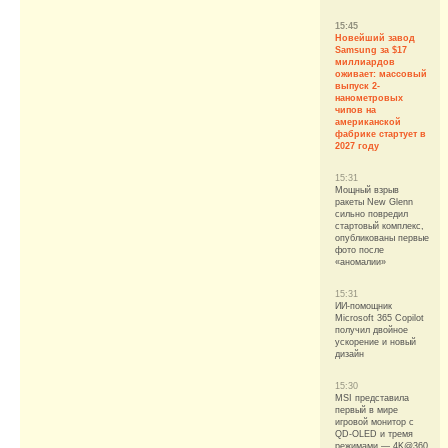
15:45
Новейший завод
Samsung за $17
миллиардов
оживает: массовый
выпуск 2-
нанометровых
чипов на
американской
фабрике стартует в
2027 году
15:31
Мощный взрыв
ракеты New Glenn
сильно повредил
стартовый комплекс,
опубликованы первые
фото после
«аномалии»
15:31
ИИ-помощник
Microsoft 365 Copilot
получил двойное
ускорение и новый
дизайн
15:30
MSI представила
первый в мире
игровой монитор с
QD-OLED и тремя
режимами — 4K@360