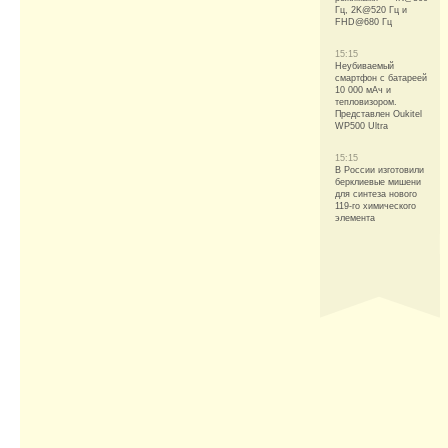
Гц, 2K@520 Гц и
FHD@680 Гц
15:15
Неубиваемый
смартфон с батареей
10 000 мАч и
тепловизором.
Представлен Oukitel
WP500 Ultra
15:15
В России изготовили
берклиевые мишени
для синтеза нового
119-го химического
элемента