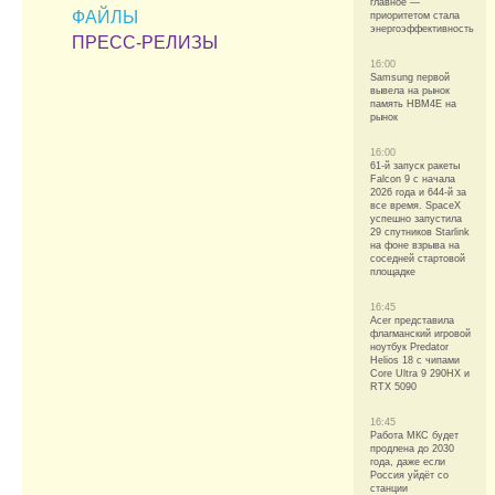
главное —
ФАЙЛЫ
приоритетом стала
энергоэффективность
ПРЕСС-РЕЛИЗЫ
16:00
Samsung первой
вывела на рынок
память HBM4E на
рынок
16:00
61-й запуск ракеты
Falcon 9 с начала
2026 года и 644-й за
все время. SpaceX
успешно запустила
29 спутников Starlink
на фоне взрыва на
соседней стартовой
площадке
16:45
Acer представила
флагманский игровой
ноутбук Predator
Helios 18 с чипами
Core Ultra 9 290HX и
RTX 5090
16:45
Работа МКС будет
продлена до 2030
года, даже если
Россия уйдёт со
станции