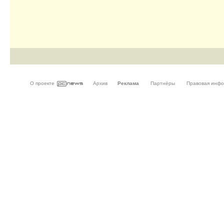
О проекте
Архив
Реклама
Партнёры
Правовая инф