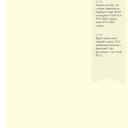
14:00
Новый ноутбук, но
старые видеокарты.
Gigabyte Eagle GL6J
оснащается GeForce
RTX 4050 Laptop
либо RTX 3050
Laptop
14:00
Bigme выпустила
первый в мире 25,3-
дюймовый монитор с
цветным E Ink-
дисплеем с частотой
60 Гц