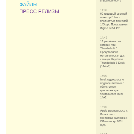
в Екатеринбруге
ФАЙЛЫ
14:30
ПРЕСС-РЕЛИЗЫ
60-герцевый цветной
монитор E Ink с
плотностью пикселей
145 ppi. Представлен
Bigme B251 Pro
14:45
14 разъёмов, из
которых три
Thunderbolt 5.
Представлена
металлическая док-
станция Keychron
Thunderbolt 5 Dock
(14-in-1)
15:00
Intel задумалась о
подводе питания с
обеих сторон
кристалла для
техпроцесса Intel
14A2
15:00
Apple договорилась с
Broadcom о
поставках кастомных
ИИ-чипов до 2031
года