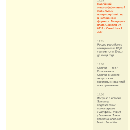
14:15
Новейший
энергоэффективный
мобильный
процессор Intel, но
в настольном
формате. Выпущена
плата Commell LV-
6718 с Core Ultra 7
366H
14:15
Ресурс российского
авиадвигателя ПД-8
увеличится в 20 раз
до конца года
14:00
OnePlus — всё?
Пользователи
OnePlus в Европе
жалуются на
проблемы с гарантией
и ассортиментом
14:00
Впервые в истории
Samsung
подразделение,
производящее
смартфоны, станет
убыточным. Таков
прогноз аналитиков
Meritz Securities