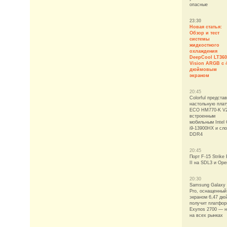
опасные
23:30
Новая статья:
Обзор и тест
системы
жидкостного
охлаждения
DeepCool LT360
Vision ARGB с 4
дюймовым
экраном
20:45
Colorful предста
настольную плат
ECO HM770-K V2
встроенным
мобильным Intel 
i9-13900HX и сл
DDR4
20:45
Порт F-15 Strike 
II на SDL3 и Op
20:30
Samsung Galaxy
Pro, оснащенный
экраном 6,47 дю
получит платфо
Exynos 2700 — н
на всех рынках