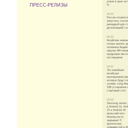
упали в цене на 
ПРЕСС-РЕЛИЗЫ
%
04:30
Россия готовитс
запустить спутни
рекордной для с
детализацией съ
04:45
Китайские компа
готовы тратить д
половины бюдже
закупку ИИ-чипо
продукцию мест
поставщиков
04:45
Это новейшая
китайская
многоразовая рак
которую будут л
сетями: Long Ma
10B установили 
стартовый стол
05:00
Samsung латает
в Android 14, And
15 и Android 16:
июльский патч
безопасности
закрывает 5
критических
уязвимостей и 4