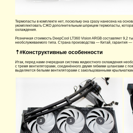
Термопасты в комплекте нет, поскольку она сразу нанесена на осно
укомплектовать СЖО дополнительным шприцем термопасты, которая
охлаждения.
Розничная стоимость DeepCool LT360 Vision ARGB составляет 9,2 т
необслуживаемого типа. Страна производства — Китай, гарантия — 
⇡#Конструктивные особенности
Итак, перед нами очередная система жидкостного охлаждения необс
с тремя вентиляторами, соединённого двумя гибкими шлангами с по
выделяется белыми вентиляторами с закольцованными крыльчатками