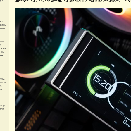
интересной и привлекательной как внешне, так и по стоимости. Её 
6,8
я
к с
траны
емки
нии
о
та на
в на
ных
ета,
овить
rch
на
 дыры
roid
2