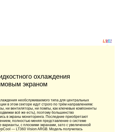
L
I
V
E
!
жидкостного охлаждения
юймовым экраном
хлаждения необслуживаемого типа для центральных
ции в этом секторе идут строго по трём направлениям:
ры, ни вентиляторы, ни помпы, как ключевые компоненты
подвижки всё же есть), поэтому большинство
лись в экраны мониторинга. Последние приобретают
ением, полностью меняя представление о системе
е варианты, с плоскими экранами, зато с увеличенной
epCool — LT360 Vision ARGB. Модель получилась