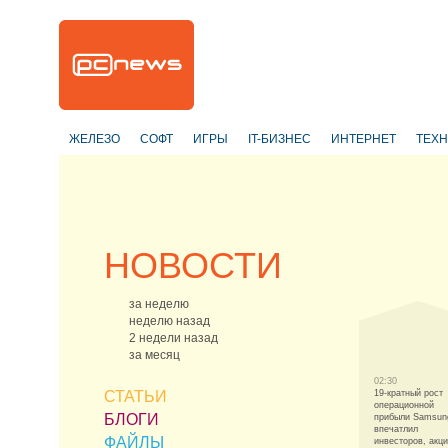
ЖЕЛЕЗО
СОФТ
ИГРЫ
IT-БИЗНЕС
ИНТЕРНЕТ
ТЕХ
НОВОСТИ
за неделю
неделю назад
2 недели назад
за месяц
02:30
СТАТЬИ
19-кратный рост
операционной
БЛОГИ
прибыли Samsun
впечатлил
ФАЙЛЫ
инвесторов, акц