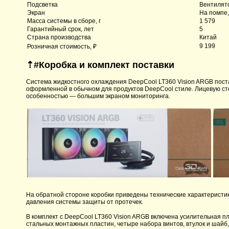
Подсветка
Вентилят
Экран
На помпе,
Масса системы в сборе, г
1 579
Гарантийный срок, лет
5
Страна производства
Китай
9 199
Розничная стоимость, ₽
⇡#
Коробка и комплект поставки
Система жидкостного охлаждения DeepCool LT360 Vision ARGB поста
оформленной в обычном для продуктов DeepCool стиле. Лицевую ст
особенностью — большим экраном мониторинга.
На обратной стороне коробки приведены технические характеристи
давления системы защиты от протечек.
В комплект с DeepCool LT360 Vision ARGB включена усилительная пл
стальных монтажных пластин, четыре набора винтов, втулок и шайб,