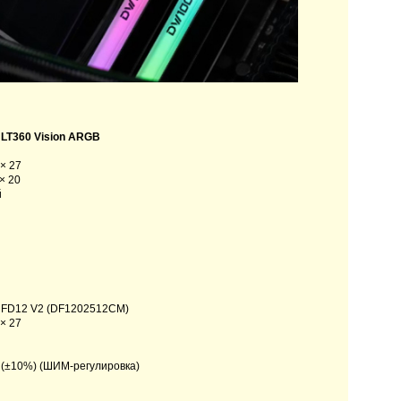
 LT360 Vision ARGB
 × 27
× 20
й
 FD12 V2 (DF1202512CM)
 × 27
 (±10%) (ШИМ-регулировка)