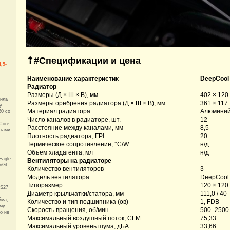
⇡#
Спецификации и цена
,5-
Наименование характеристик
DeepCool
Радиатор
Размеры (Д × Ш × В), мм
402 × 120
вила
Размеры оребрения радиатора (Д × Ш × В), мм
361 × 117 
у
Материал радиатора
Алюмини
0 со
Число каналов в радиаторе, шт.
12
Core
Расстояние между каналами, мм
8,5
отами
Плотность радиатора, FPI
20
Термическое сопротивление, °C/W
н/д
Объём хладагента, мл
н/д
Eagle
Вентиляторы на радиаторе
enGL
Количество вентиляторов
3
Модель вентилятора
DeepCool
Типоразмер
120 × 120
 S27
Диаметр крыльчатки/статора, мм
111,0 / 40
йма,
Количество и тип подшипника (ов)
1, FDB
рму
Скорость вращения, об/мин
500–2500
о не
Максимальный воздушный поток, CFM
75,33
Максимальный уровень шума, дБА
33,66