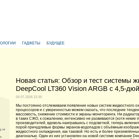
НОЛОГИИ
ГАДЖЕТЫ
БУДУЩЕЕ
Новая статья: Обзор и тест системы 
DeepCool LT360 Vision ARGB с 4,5-д
06.07.2026 23:30
Мы постоянно отслеживаем появление новых систем жидкостного о
процессоров и с уверенностью можем сказать, что последние тенден
массовость, снижение стоимости и экраны мониторинга. Ни радиато
в таких СЖО, к сожалению, интенсивно не развиваются (хотя некие 
производителей, вдоволь наигравшись с подсветкой, теперь включи
порой причудливые формы экранов-водопадов с объёмным изображ
g не
жидкостного охлаждения, как таковой. Но есть и более приземлённы
диагональю. Один из них установлен на новой системе компании De
ии