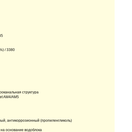
45
%) / 3380
роканальная структура
et AM4/AM5
ый, антикоррозионный (пропиленгликоль)
 на основание водоблока