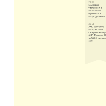
20:30
Массовые
увольнения в
Microsoft не
ограничатся
подразделением
20:15
AMD запустила
продажи мини-
суперкомпьютер
AMD Ryzen AI H
за $4000 для ра
с ИИ