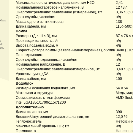
Максимальное статическое давление, мм H2O
2,41
Номинальное/стартовое напряжение, В
12 / 3,4
Энергопотребление: заявленное (измеренное), Вт
3,36 / 3,50
Срок службы, часов/лет
н/д
 Xbox
Масса одного вентилятора, г
138
Длина кабеля, мм
115(+500)
Помпа
Размеры (Д × Ш × В), мм
87 × 76 × 
Производительность, л/ч
н/д
а
alo
Высота подъёма воды, м
н/д
боты
Скорость ротора помпы (заявленная/измеренная), об/мин
3400 (±10
Тип подшипника
н/д
Срок службы подшипника, часов/лет
н/д
Номинальное напряжение, В
12
Энергопотребление: заявленное/измеренное, Вт
3,48 / 3,60
Уровень шума, дБА
н/д
Длина кабеля, мм
150
Водоблок
Размеры основания водоблока, мм
54 × 54
Материал и структура
Медь, мик
Совместимость с платформами
AMD Sock
Intel LGA1851/1700/115x/1200
Дополнительно
Длина шлангов, мм
390
Внешний/внутренний диаметр шлангов, мм
12,0 / 6
Теплоноситель
Нетоксичн
Максимальный уровень TDP, Вт
н/д
Термопаста
Нанесена