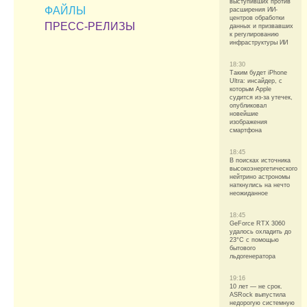
выступивших против
ФАЙЛЫ
расширения ИИ-
центров обработки
ПРЕСС-РЕЛИЗЫ
данных и призвавших
к регулированию
инфраструктуры ИИ
18:30
Таким будет iPhone
Ultra: инсайдер, с
которым Apple
судится из-за утечек,
опубликовал
новейшие
изображения
смартфона
18:45
В поисках источника
высокоэнергетического
нейтрино астрономы
наткнулись на нечто
неожиданное
18:45
GeForce RTX 3060
удалось охладить до
23°C с помощью
бытового
льдогенератора
19:16
10 лет — не срок.
ASRock выпустила
недорогую системную