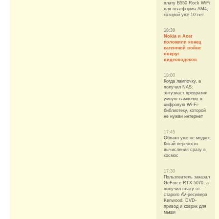
плату B550 Rock WiFi
для платформы AM4,
которой уже 10 лет
18:30
Nokia и Acer
положили конец
патентной войне
вокруг
видеокодеков
18:00
Когда лампочку, а
получил NAS:
энтузиаст превратил
умную лампочку в
цифровую Wi-Fi-
библиотеку, которой
не нужен интернет
17:45
Облако уже не модно:
Китай переносит
вычисления сразу в
космос
17:30
Пользователь заказал
GeForce RTX 5070, а
получил плату от
старого AV-ресивера
Kenwood, DVD-
привод и коврик для
мыши