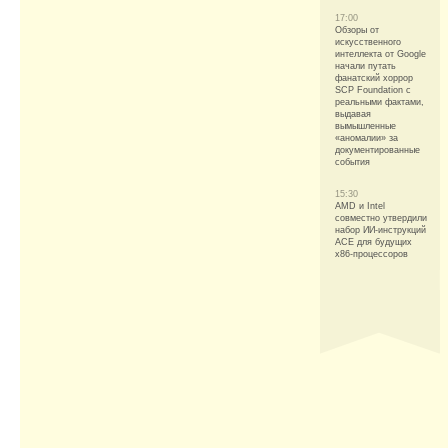
17:00
Обзоры от
искусственного
интеллекта от Google
начали путать
фанатский хоррор
SCP Foundation с
реальными фактами,
выдавая
вымышленные
«аномалии» за
документированные
события
15:30
AMD и Intel
совместно утвердили
набор ИИ-инструкций
ACE для будущих
x86-процессоров